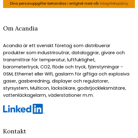
Dina personuppgifter behandlas i enlighet med vår
integritetspolicy
.
Om Acandia
Acandia är ett svenskt företag som distribuerar
produkter som industriroutrar, dataloggrar, givare och
transmittrar för temperatur, luftfuktighet,
barometertryck, CO2, flöde och tryck, fjärrstyrningar -
GSM, Ethernet eller Wifi, gaslarm för giftiga och explosiva
gaser, gasberedning, displayer och regulatorer,
styrsystem, Multicon, läcksökare, godstjockleksmätare,
vattenläckagelarm, väderstationer m.m.
Kontakt