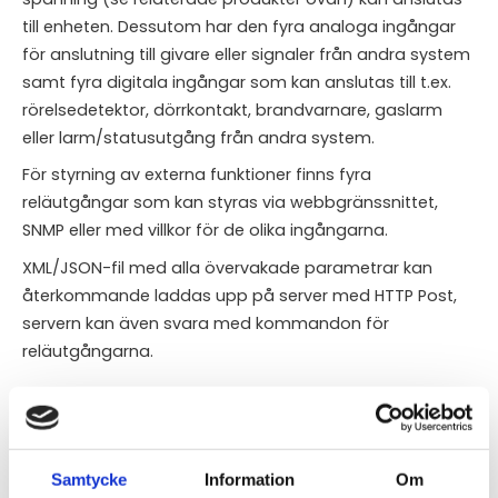
till enheten. Dessutom har den fyra analoga ingångar
för anslutning till givare eller signaler från andra system
samt fyra digitala ingångar som kan anslutas till t.ex.
rörelsedetektor, dörrkontakt, brandvarnare, gaslarm
eller larm/statusutgång från andra system.
För styrning av externa funktioner finns fyra
reläutgångar som kan styras via webbgränssnittet,
SNMP eller med villkor för de olika ingångarna.
XML/JSON-fil med alla övervakade parametrar kan
återkommande laddas upp på server med HTTP Post,
servern kan även svara med kommandon för
reläutgångarna.
STÄLL EN FRÅGA OM PRODUKTEN
Samtycke
Information
Om
Appar
Funktioner och Egenskaper
Applikationer