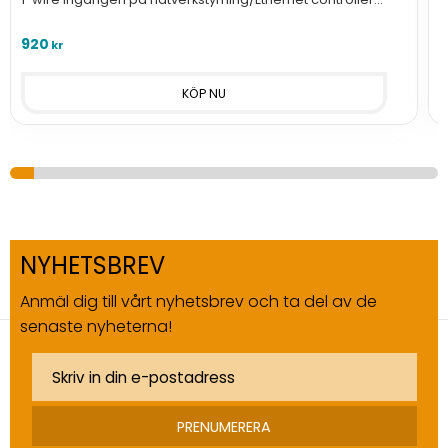
TCW2xx från Teracom.
c
920
kr
NYHETSBREV
Anmäl dig till vårt nyhetsbrev och ta del av de
senaste nyheterna!
PRENUMERERA