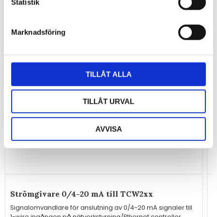
Statistik
Marknadsföring
TILLÅT ALLA
TILLÅT URVAL
AVVISA
Strömgivare 0/4-20 mA till TCW2xx
S
Signalomvandlare för anslutning av 0/4-20 mA signaler till
S
1-wire ingången på nätverkstyrning/Ethernet controller
A