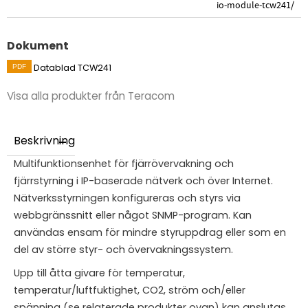
io-module-tcw241/
Dokument
Datablad TCW241
Visa alla produkter från Teracom
Beskrivning
Multifunktionsenhet för fjärrövervakning och
fjärrstyrning i IP-baserade nätverk och över Internet.
Nätverksstyrningen konfigureras och styrs via
webbgränssnitt eller något SNMP-program. Kan
användas ensam för mindre styruppdrag eller som en
del av större styr- och övervakningssystem.
Upp till åtta givare för temperatur,
temperatur/luftfuktighet, CO2, ström och/eller
spänning (se relaterade produkter ovan) kan anslutas