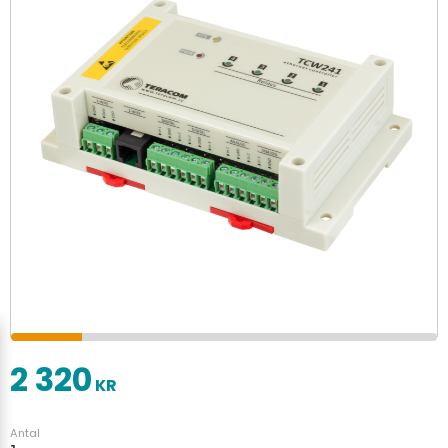
2 320
KR
Antal