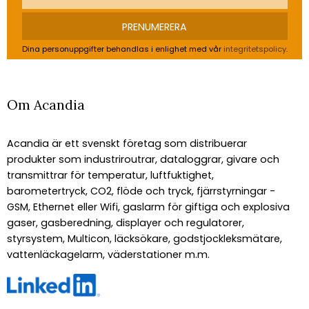
PRENUMERERA
Dina personuppgifter behandlas i enlighet med vår
integritetspolicy
.
Om Acandia
Acandia är ett svenskt företag som distribuerar
produkter som industriroutrar, dataloggrar, givare och
transmittrar för temperatur, luftfuktighet,
barometertryck, CO2, flöde och tryck, fjärrstyrningar -
GSM, Ethernet eller Wifi, gaslarm för giftiga och explosiva
gaser, gasberedning, displayer och regulatorer,
styrsystem, Multicon, läcksökare, godstjockleksmätare,
vattenläckagelarm, väderstationer m.m.