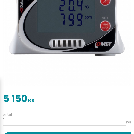
5 150
KR
Antal
st