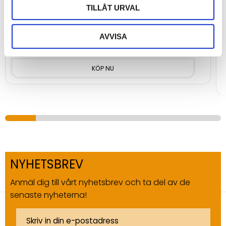
Kabel USB-A till USB-C, 1m
C
TILLÅT URVAL
d
Kabel USB-A till USB-C, 1 meter för dataöverföring
P
AVVISA
170
kr
NYHETSBREV
Anmäl dig till vårt nyhetsbrev och ta del av de
senaste nyheterna!