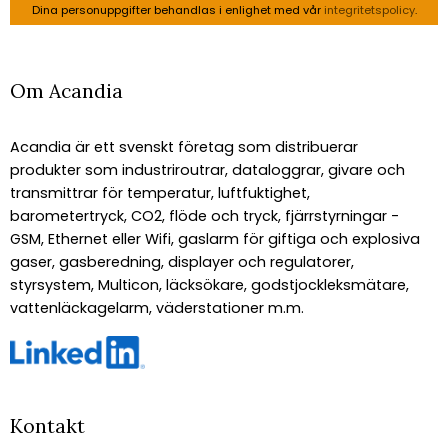
Dina personuppgifter behandlas i enlighet med vår
integritetspolicy
.
Om Acandia
Acandia är ett svenskt företag som distribuerar
produkter som industriroutrar, dataloggrar, givare och
transmittrar för temperatur, luftfuktighet,
barometertryck, CO2, flöde och tryck, fjärrstyrningar -
GSM, Ethernet eller Wifi, gaslarm för giftiga och explosiva
gaser, gasberedning, displayer och regulatorer,
styrsystem, Multicon, läcksökare, godstjockleksmätare,
vattenläckagelarm, väderstationer m.m.
Kontakt