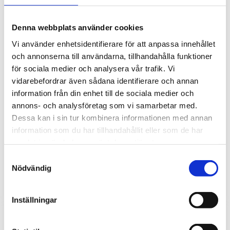
Denna webbplats använder cookies
Vi använder enhetsidentifierare för att anpassa innehållet
och annonserna till användarna, tillhandahålla funktioner
för sociala medier och analysera vår trafik. Vi
vidarebefordrar även sådana identifierare och annan
information från din enhet till de sociala medier och
annons- och analysföretag som vi samarbetar med.
Temperatur-, luftfuktighet-, barometertryck-
Dessa kan i sin tur kombinera informationen med annan
& CO2-logger
information som du har tillhandahållit eller som de har
Temperatur-, luftfuktighet-, barometertryck- och CO2-
samlat in när du har använt deras tjänster.
logger.
Samtyckesval
6 120
Nödvändig
kr
Inställningar