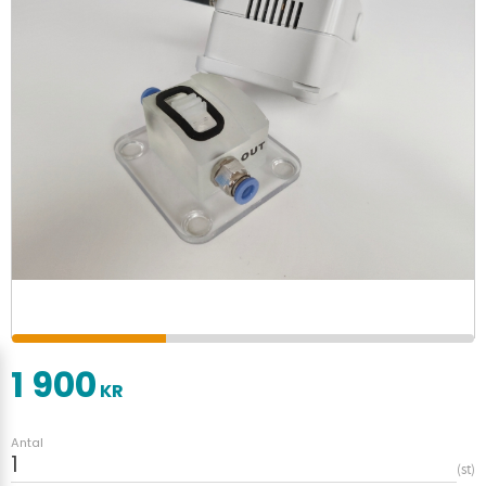
1 900
KR
Antal
st