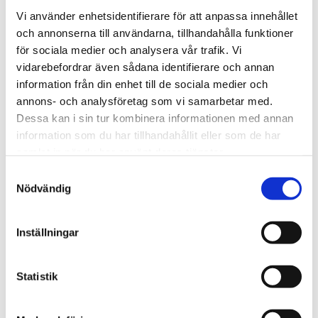
Vi använder enhetsidentifierare för att anpassa innehållet
och annonserna till användarna, tillhandahålla funktioner
för sociala medier och analysera vår trafik. Vi
vidarebefordrar även sådana identifierare och annan
information från din enhet till de sociala medier och
annons- och analysföretag som vi samarbetar med.
Bli den första att lämna ett omdöme.
Dessa kan i sin tur kombinera informationen med annan
information som du har tillhandahållit eller som de har
samlat in när du har använt deras tjänster.
Samtyckesval
Nödvändig
Inställningar
Statistik