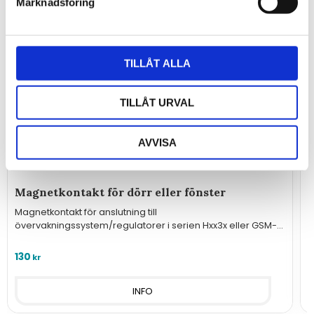
Marknadsföring
TILLÅT ALLA
TILLÅT URVAL
AVVISA
Magnetkontakt för dörr eller fönster
Magnetkontakt för anslutning till
N
övervakningssystem/regulatorer i serien Hxx3x eller GSM-
f
styrningar.
130
kr
INFO