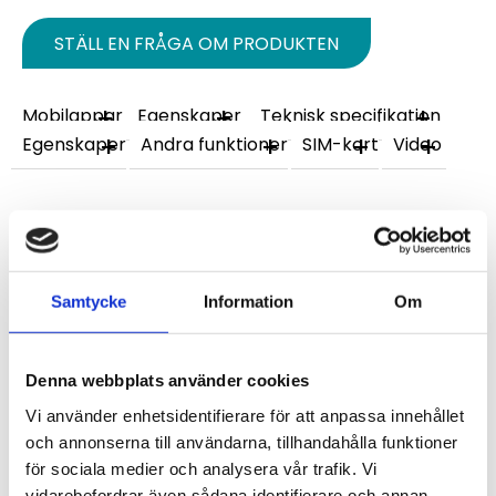
STÄLL EN FRÅGA OM PRODUKTEN
Mobilappar
Egenskaper
Teknisk specifikation
Egenskaper
Andra funktioner
SIM-kort
Video
Omdömen
Du
Samtycke
Information
Om
Denna webbplats använder cookies
Vi använder enhetsidentifierare för att anpassa innehållet
och annonserna till användarna, tillhandahålla funktioner
Bli den första att lämna ett omdöme.
för sociala medier och analysera vår trafik. Vi
vidarebefordrar även sådana identifierare och annan