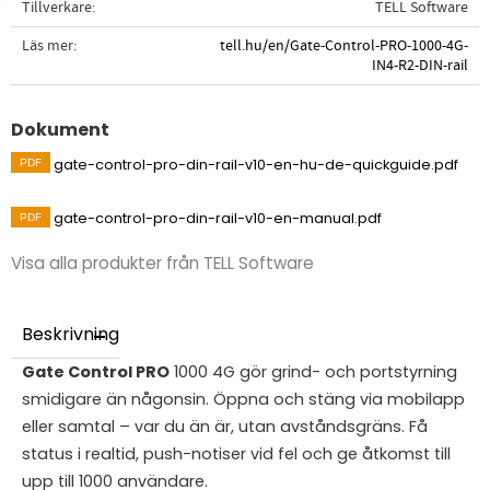
Tillverkare
TELL Software
Läs mer
tell.hu/en/Gate-Control-PRO-1000-4G-
IN4-R2-DIN-rail
Dokument
gate-control-pro-din-rail-v10-en-hu-de-quickguide.pdf
gate-control-pro-din-rail-v10-en-manual.pdf
Visa alla produkter från TELL Software
Beskrivning
Gate Control PRO
1000 4G gör grind- och portstyrning
smidigare än någonsin. Öppna och stäng via mobilapp
eller samtal – var du än är, utan avståndsgräns. Få
status i realtid, push-notiser vid fel och ge åtkomst till
upp till 1000 användare.