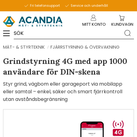
Fri telefonsupport
Service och underhåll
Meny
MITT KONTO
KUNDVAGN
MÄT- & STYRTEKNIK
FJÄRRSTYRNING & ÖVERVAKNING
Grindstyrning 4G med app 1000
användare för DIN-skena
Styr grind, vägbom eller garageport via mobilapp
eller samtal – enkel, säker och smart fjärrkontroll
utan avståndsbegränsning