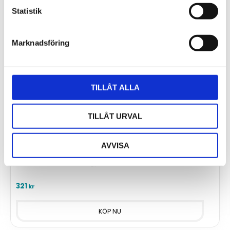
Statistik
Marknadsföring
TILLÅT ALLA
TILLÅT URVAL
AVVISA
IOT826 Scan Antenna
Rundstrålande M2M lågprofil 2G/3G/4G
321
kr