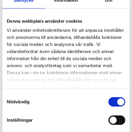
Denna webbplats använder cookies
Nätadapter 12VDC 1A
Vi använder enhetsidentifierare för att anpassa innehållet
och annonserna till användarna, tillhandahålla funktioner
Plug-in för plintanslutning, 1,5m kabel
för sociala medier och analysera vår trafik. Vi
vidarebefordrar även sådana identifierare och annan
170
kr
information från din enhet till de sociala medier och
annons- och analysföretag som vi samarbetar med.
Dessa kan i sin tur kombinera informationen med annan
information som du har tillhandahållit eller som de har
samlat in när du har använt deras tjänster.
Samtyckesval
Nödvändig
Inställningar