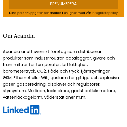
PRENUMERERA
Dina personuppgifter behandlas i enlighet med vår
integritetspolicy
.
Om Acandia
Acandia är ett svenskt företag som distribuerar
produkter som industriroutrar, dataloggrar, givare och
transmittrar för temperatur, luftfuktighet,
barometertryck, CO2, flöde och tryck, fjärrstyrningar -
GSM, Ethernet eller Wifi, gaslarm för giftiga och explosiva
gaser, gasberedning, displayer och regulatorer,
styrsystem, Multicon, läcksökare, godstjockleksmätare,
vattenläckagelarm, väderstationer m.m.