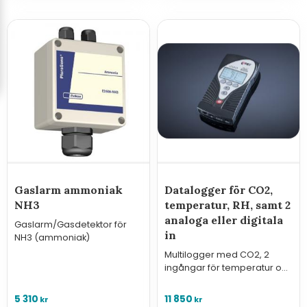
Gaslarm ammoniak
Datalogger för CO2,
NH3
temperatur, RH, samt 2
analoga eller digitala
Gaslarm/Gasdetektor för
in
NH3 (ammoniak)
Multilogger med CO2, 2
ingångar för temperatur och
luftfuktighetsmätare samt 2
kanaler för analoga eller
5 310
11 850
kr
kr
digitala signaler.