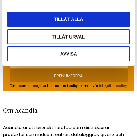
TILLÅT ALLA
NYHETSBREV
Anmäl dig till vårt nyhetsbrev och ta del av de
TILLÅT URVAL
senaste nyheterna!
AVVISA
PRENUMERERA
Dina personuppgifter behandlas i enlighet med vår
integritetspolicy
.
Om Acandia
Acandia är ett svenskt företag som distribuerar
produkter som industriroutrar, dataloggrar, givare och