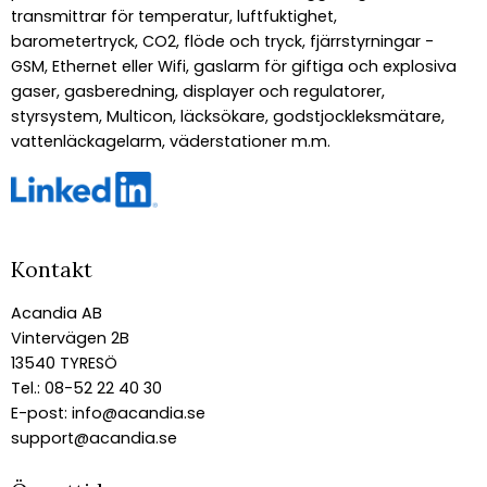
transmittrar för temperatur, luftfuktighet,
barometertryck, CO2, flöde och tryck, fjärrstyrningar -
GSM, Ethernet eller Wifi, gaslarm för giftiga och explosiva
gaser, gasberedning, displayer och regulatorer,
styrsystem, Multicon, läcksökare, godstjockleksmätare,
vattenläckagelarm, väderstationer m.m.
Kontakt
Acandia AB
Vintervägen 2B
13540 TYRESÖ
Tel.: 08-52 22 40 30
E-post:
info@acandia.se
support@acandia.se