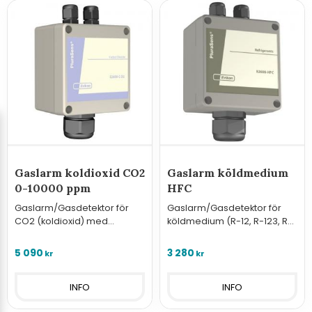
Gaslarm koldioxid CO2
Gaslarm köldmedium
0-10000 ppm
HFC
Gaslarm/Gasdetektor för
Gaslarm/Gasdetektor för
CO2 (koldioxid) med
köldmedium (R-12, R-123, R-
mätområde 0-10000 ppm
125, R-134a, R-143, R-22, R-
404a, R-407c, R-410a och
5 090
3 280
kr
kr
liknande.)
INFO
INFO