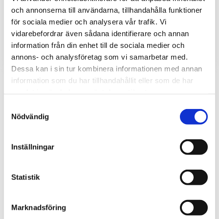
övervakning av temperatur
och annonserna till användarna, tillhandahålla funktioner
och luftfuktighet via nätverk
för sociala medier och analysera vår trafik. Vi
eller Internet.
4 030
1 850
kr
kr
vidarebefordrar även sådana identifierare och annan
information från din enhet till de sociala medier och
INFO
annons- och analysföretag som vi samarbetar med.
Dessa kan i sin tur kombinera informationen med annan
information som du har tillhandahållit eller som de har
samlat in när du har använt deras tjänster.
Samtyckesval
Nödvändig
Inställningar
Statistik
Marknadsföring