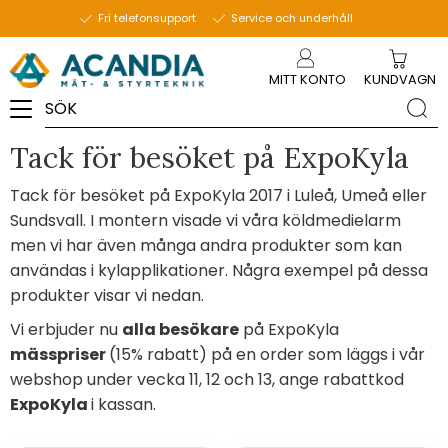
Fri telefonsupport
Service och underhåll
Meny
MITT KONTO
KUNDVAGN
Tack för besöket på ExpoKyla
Tack för besöket på ExpoKyla 2017 i Luleå, Umeå eller
Sundsvall. I montern visade vi våra köldmedielarm
men vi har även många andra produkter som kan
användas i kylapplikationer. Några exempel på dessa
produkter visar vi nedan.
Vi erbjuder nu
alla besökare
på ExpoKyla
mässpriser
(15% rabatt) på en order som läggs i vår
webshop under vecka 11, 12 och 13, ange rabattkod
ExpoKyla
i kassan.