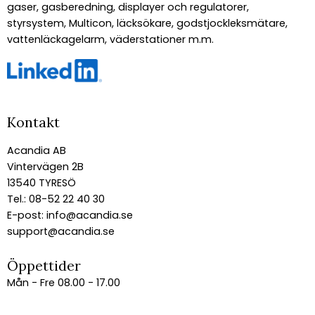
gaser, gasberedning, displayer och regulatorer,
styrsystem, Multicon, läcksökare, godstjockleksmätare,
vattenläckagelarm, väderstationer m.m.
Kontakt
Acandia AB
Vintervägen 2B
13540 TYRESÖ
Tel.: 08-52 22 40 30
E-post:
info@acandia.se
support@acandia.se
Öppettider
Mån - Fre 08.00 - 17.00