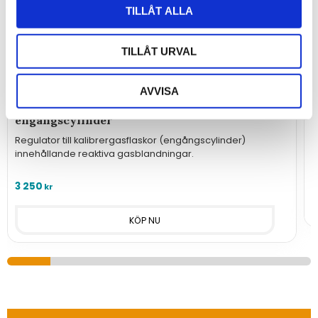
TILLÅT ALLA
TILLÅT URVAL
AVVISA
Fastflödesregulator SS 0,5l/min till
A
engångscylinder
E
k
Regulator till kalibrergasflaskor (engångscylinder)
innehållande reaktiva gasblandningar.
2
3 250
kr