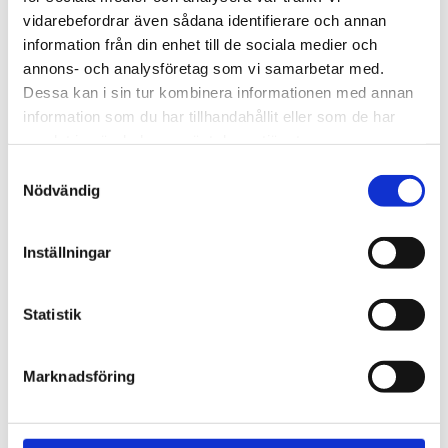
vidarebefordrar även sådana identifierare och annan
Bli den första att lämna ett omdöme.
information från din enhet till de sociala medier och
annons- och analysföretag som vi samarbetar med.
Dessa kan i sin tur kombinera informationen med annan
information som du har tillhandahållit eller som de har
samlat in när du har använt deras tjänster.
Samtyckesval
Nödvändig
Inställningar
Statistik
Marknadsföring