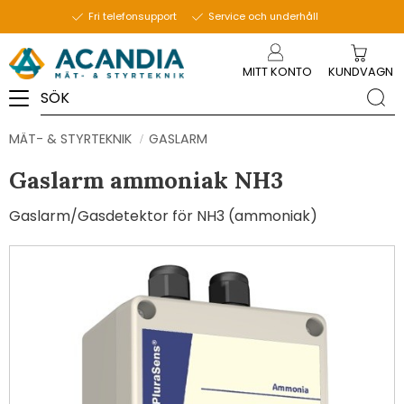
Fri telefonsupport
Service och underhåll
Meny
MITT KONTO
KUNDVAGN
MÄT- & STYRTEKNIK
GASLARM
Gaslarm ammoniak NH3
Gaslarm/Gasdetektor för NH3 (ammoniak)