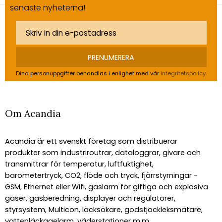
senaste nyheterna!
PRENUMERERA
Dina personuppgifter behandlas i enlighet med vår
integritetspolicy
.
Om Acandia
Acandia är ett svenskt företag som distribuerar
produkter som industriroutrar, dataloggrar, givare och
transmittrar för temperatur, luftfuktighet,
barometertryck, CO2, flöde och tryck, fjärrstyrningar -
GSM, Ethernet eller Wifi, gaslarm för giftiga och explosiva
gaser, gasberedning, displayer och regulatorer,
styrsystem, Multicon, läcksökare, godstjockleksmätare,
vattenläckagelarm, väderstationer m.m.