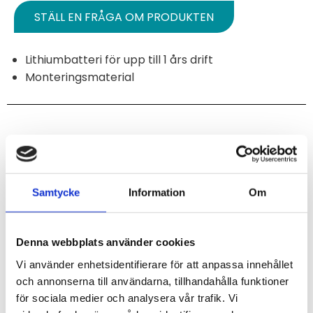
STÄLL EN FRÅGA OM PRODUKTEN
Lithiumbatteri för upp till 1 års drift
Monteringsmaterial
Omdömen
Du
Samtycke
Information
Om
Denna webbplats använder cookies
Vi använder enhetsidentifierare för att anpassa innehållet
och annonserna till användarna, tillhandahålla funktioner
för sociala medier och analysera vår trafik. Vi
Bli den första att lämna ett omdöme.