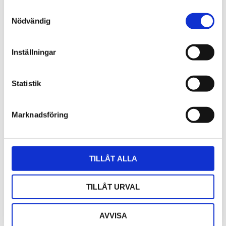
Samtyckesval
Nödvändig
Inställningar
Statistik
Marknadsföring
Trådlös sensorstation med solceller
TILLÅT ALLA
Trådlös sensorstation för att komplettera Davis
väderstation med ytterligare givare eller bygga en
anpassad väderstation.
TILLÅT URVAL
5 990
kr
AVVISA