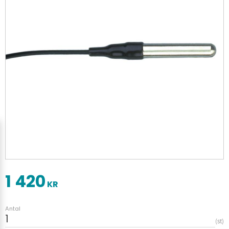
1 420
KR
Antal
st