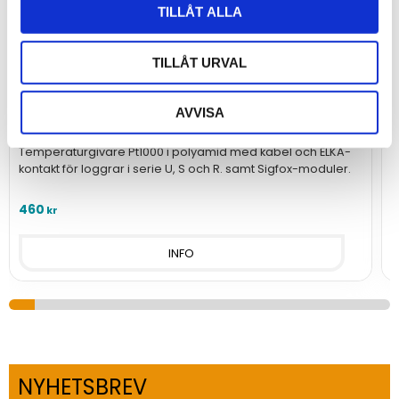
TILLÅT ALLA
TILLÅT URVAL
Temperaturgivare i polyamid Pt1000 med kabel
T
AVVISA
och ELKA-kontakt
Temperaturgivare Pt1000 i polyamid med kabel och ELKA-
T
kontakt för loggrar i serie U, S och R. samt Sigfox-moduler.
l
460
5
kr
INFO
NYHETSBREV