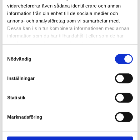
Bli den första att lämna ett omdöme.
vidarebefordrar även sådana identifierare och annan
information från din enhet till de sociala medier och
annons- och analysföretag som vi samarbetar med.
Dessa kan i sin tur kombinera informationen med annan
information som du har tillhandahållit eller som de har
samlat in när du har använt deras tjänster.
Samtyckesval
Nödvändig
Inställningar
Statistik
Marknadsföring