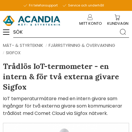
Fri telefonsupport
Service och underhåll
Meny
MITT KONTO
KUNDVAGN
MÄT- & STYRTEKNIK
FJÄRRSTYRNING & ÖVERVAKNING
SIGFOX
Trådlös IoT-termometer - en
intern & för två externa givare
Sigfox
IoT temperaturmätare med en intern givare sam
ingångar för två externa givare som kommunicerar
trådlöst med Comet Cloud via Sigfox nätverk.