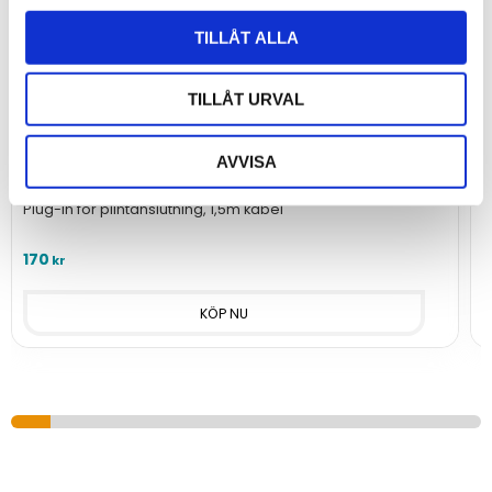
TILLÅT ALLA
TILLÅT URVAL
AVVISA
Nätadapter 12VDC 1A
Plug-in för plintanslutning, 1,5m kabel
O
170
kr