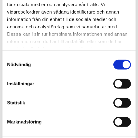
för sociala medier och analysera vår trafik. Vi
vidarebefordrar även sådana identifierare och annan
Bli den första att lämna ett omdöme.
information från din enhet till de sociala medier och
annons- och analysföretag som vi samarbetar med.
Dessa kan i sin tur kombinera informationen med annan
information som du har tillhandahållit eller som de har
samlat in när du har använt deras tjänster.
Samtyckesval
Nödvändig
Inställningar
Statistik
Marknadsföring