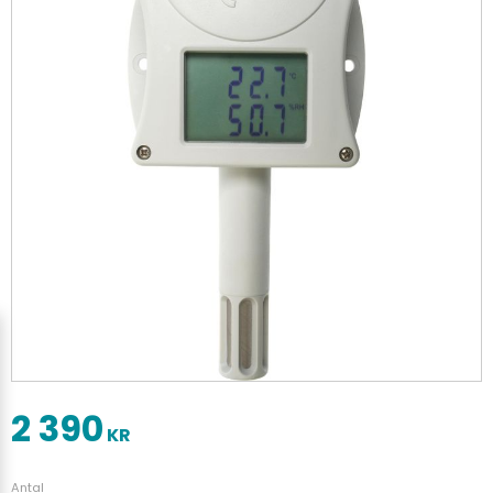
2 390
KR
Antal