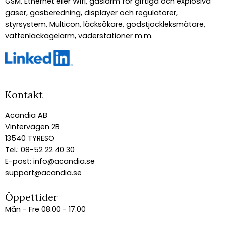
GSM, Ethernet eller Wifi, gaslarm för giftiga och explosiva
gaser, gasberedning, displayer och regulatorer,
styrsystem, Multicon, läcksökare, godstjockleksmätare,
vattenläckagelarm, väderstationer m.m.
Kontakt
Acandia AB
Vintervägen 2B
13540 TYRESÖ
Tel.: 08-52 22 40 30
E-post:
info@acandia.se
support@acandia.se
Öppettider
Mån - Fre 08.00 - 17.00