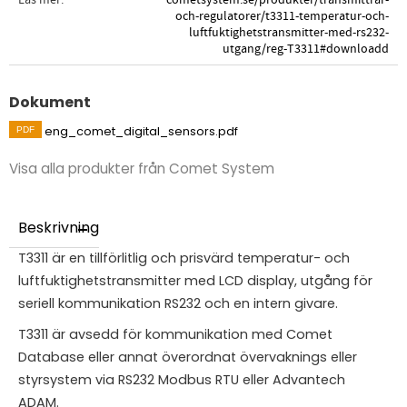
och-regulatorer/t3311-temperatur-och-
luftfuktighetstransmitter-med-rs232-
utgang/reg-T3311#downloadd
Dokument
eng_comet_digital_sensors.pdf
Visa alla produkter från Comet System
Beskrivning
T3311 är en tillförlitlig och prisvärd temperatur- och
luftfuktighetstransmitter med LCD display, utgång för
seriell kommunikation RS232 och en intern givare.
T3311 är avsedd för kommunikation med Comet
Database eller annat överordnat övervaknings eller
styrsystem via RS232 Modbus RTU eller Advantech
ADAM.