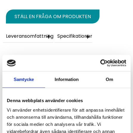
STÄLL EN FRÅGA OM PRODUKTEN
Leveransomfattning
Specifikationer
Omdömen
Du
Samtycke
Information
Om
Denna webbplats använder cookies
Vi använder enhetsidentifierare för att anpassa innehållet
och annonserna till användarna, tillhandahålla funktioner
Bli den första att lämna ett omdöme.
för sociala medier och analysera vår trafik. Vi
vidarebefordrar även sådana identifierare och annan