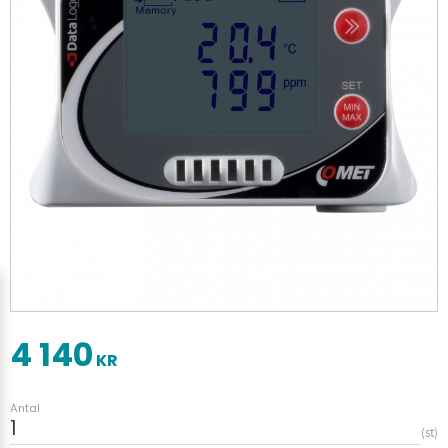
4 140
KR
Antal
st