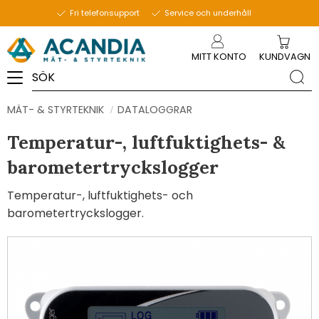
Fri telefonsupport
Service och underhåll
Meny
MITT KONTO
KUNDVAGN
MÄT- & STYRTEKNIK
DATALOGGRAR
Temperatur-, luftfuktighets- &
barometertryckslogger
Temperatur-, luftfuktighets- och
barometertryckslogger.