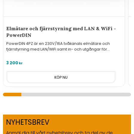
Elmätare och fjärrstyrning med LAN & WiFi -
F
PowerDIN
PowerDIN 4PZ är en 230V/16A tvåkanals elmätare och
P
fjärrstyrning med LAN/WiFi samt in- och utgångar för
f
övervakning och styrning.
n
3 200
3
kr
NYHETSBREV
Anmäl dig till vårt nyhetsbrev och ta del av de