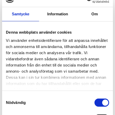
STÄLL EN FRÅGA OM PRODUKTEN
Samtycke
Information
Om
Egenskaper
Applikationer
Öppen API
Funktioner
Denna webbplats använder cookies
Professionell produkt
Specifikationer
Vi använder enhetsidentifierare för att anpassa innehållet
och annonserna till användarna, tillhandahålla funktioner
för sociala medier och analysera vår trafik. Vi
Omdömen
vidarebefordrar även sådana identifierare och annan
information från din enhet till de sociala medier och
Du
annons- och analysföretag som vi samarbetar med.
Dessa kan i sin tur kombinera informationen med annan
information som du har tillhandahållit eller som de har
samlat in när du har använt deras tjänster.
Samtyckesval
Nödvändig
Bli den första att lämna ett omdöme.