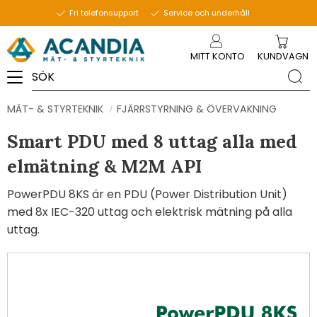
Fri telefonsupport
Service och underhåll
Meny
MITT KONTO
KUNDVAGN
MÄT- & STYRTEKNIK
FJÄRRSTYRNING & ÖVERVAKNING
Smart PDU med 8 uttag alla med
elmätning & M2M API
PowerPDU 8KS är en PDU (Power Distribution Unit)
med 8x IEC-320 uttag och elektrisk mätning på alla
uttag.