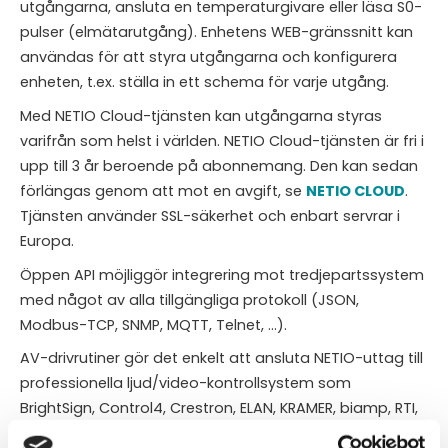
utgångarna, ansluta en temperaturgivare eller läsa S0-
pulser (elmätarutgång). Enhetens WEB-gränssnitt kan
användas för att styra utgångarna och konfigurera
enheten, t.ex. ställa in ett schema för varje utgång.
Med NETIO Cloud-tjänsten kan utgångarna styras
varifrån som helst i världen. NETIO Cloud-tjänsten är fri i
upp till 3 år beroende på abonnemang. Den kan sedan
förlängas genom att mot en avgift, se
NETIO CLOUD
.
Tjänsten använder SSL-säkerhet och enbart servrar i
Europa.
Öppen API möjliggör integrering mot tredjepartssystem
med något av alla tillgängliga protokoll (JSON,
Modbus-TCP, SNMP, MQTT, Telnet, ...).
AV-drivrutiner gör det enkelt att ansluta NETIO-uttag till
professionella ljud/video-kontrollsystem som
BrightSign, Control4, Crestron, ELAN, KRAMER, biamp, RTI,
Companion, SKAARHOJ etc.