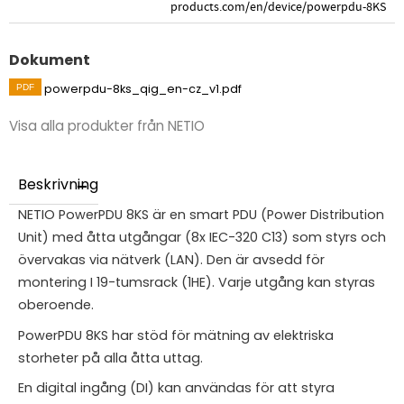
products.com/en/device/powerpdu-8KS
Dokument
powerpdu-8ks_qig_en-cz_v1.pdf
Visa alla produkter från NETIO
Beskrivning
NETIO PowerPDU 8KS är en smart PDU (Power Distribution
Unit) med åtta utgångar (8x IEC-320 C13) som styrs och
övervakas via nätverk (LAN). Den är avsedd för
montering I 19-tumsrack (1HE). Varje utgång kan styras
oberoende.
PowerPDU 8KS har stöd för mätning av elektriska
storheter på alla åtta uttag.
En digital ingång (DI) kan användas för att styra