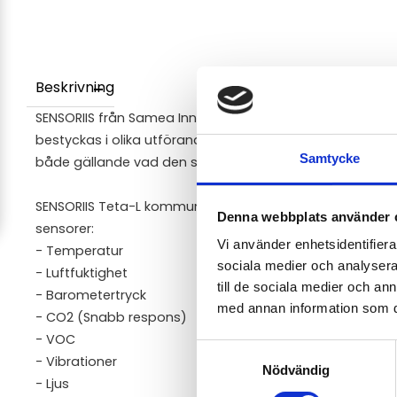
Beskrivning
SENSORIIS från Samea Innovations är en multisensor fö
bestyckas i olika utföranden
Samtycke
både gällande vad den ska mäta och även hur den sk
SENSORIIS Teta-L kommunicerar över LoRa/Bluetooth/Zig
Denna webbplats använder 
sensorer:
Vi använder enhetsidentifierar
- Temperatur
sociala medier och analysera 
- Luftfuktighet
till de sociala medier och a
- Barometertryck
med annan information som du 
- CO2 (Snabb respons)
- VOC
Samtyckesval
- Vibrationer
Nödvändig
- Ljus