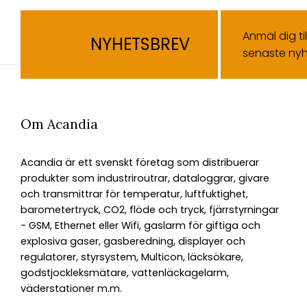
Anmäl dig ti
NYHETSBREV
senaste nyh
Om Acandia
Acandia är ett svenskt företag som distribuerar
produkter som industriroutrar, dataloggrar, givare
och transmittrar för temperatur, luftfuktighet,
barometertryck, CO2, flöde och tryck, fjärrstyrningar
- GSM, Ethernet eller Wifi, gaslarm för giftiga och
explosiva gaser, gasberedning, displayer och
regulatorer, styrsystem, Multicon, läcksökare,
godstjockleksmätare, vattenläckagelarm,
väderstationer m.m.