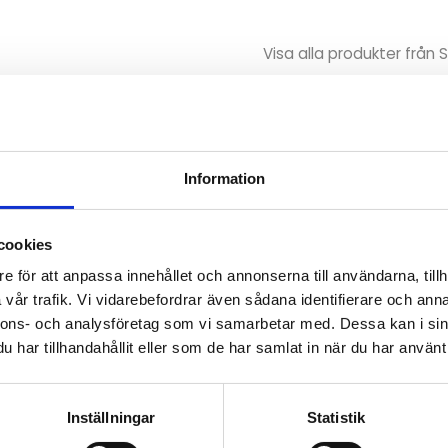
Visa alla produkter från
Omdömen
r inomhusklimat som kan
Du
Information
a kommunicera.
bee och har följande
cookies
e för att anpassa innehållet och annonserna till användarna, tillh
vår trafik. Vi vidarebefordrar även sådana identifierare och anna
Bli den första att läm
nnons- och analysföretag som vi samarbetar med. Dessa kan i sin
har tillhandahållit eller som de har samlat in när du har använt 
Inställningar
Statistik