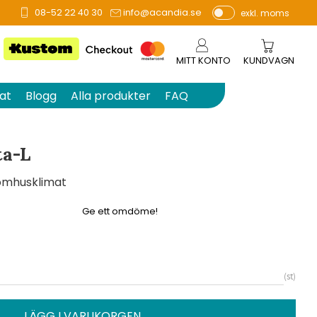
08-52 22 40 30
info@acandia.se
exkl. moms
å 0 betyg.
P
ri
s
MITT KONTO
KUNDVAGN
e
r
at
Blogg
Alla produkter
FAQ
vi
s
a
a-L
s
nomhusklimat
Ge ett omdöme!
st