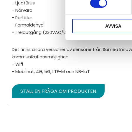
- Ljud/Brus
- Närvaro
- Partiklar
- Formaldehyd
AVVISA
- 1 reläutgång (230VAC/0.5A alternativt 24VDC/2A)
Det finns andra versioner av sensorer från Samea Inno
kommunikationsmöjligher:
- Wifi
- Mobilnät, 4G, 5G, LTE-M och NB-IoT
STÄLL EN FRÅGA OM PRODUKTEN