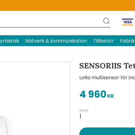
Produktens betyg
Baserat p
yrteknik
Nätverk & kommunikation
Tillbehör
Fabrik
SENSORIIS Tet
LoRa multisensor för i
4 960
KR
Antal