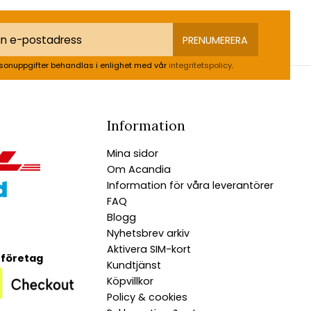
PRENUMERERA
sonuppgifter behandlas i enlighet med vår
integritetspolicy
.
Information
Mina sidor
Om Acandia
Information för våra leverantörer
FAQ
Blogg
Nyhetsbrev arkiv
Aktivera SIM-kort
 företag
Kundtjänst
Köpvillkor
Policy & cookies