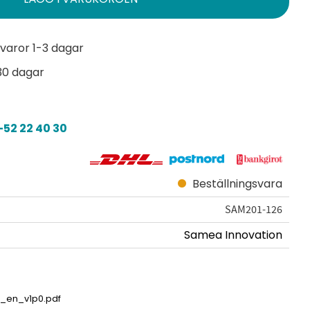
varor 1-3 dagar
30 dagar
52 22 40 30
Beställningsvara
SAM201-126
Samea Innovation
_en_v1p0.pdf