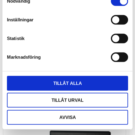
Nödvändig
Inställningar
Statistik
Bli den första att lämna ett omdöme.
Marknadsföring
TILLÅT ALLA
TILLÅT URVAL
AVVISA