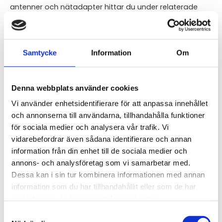
antenner och nätadapter hittar du under relaterade
produkter nedan.
Nerladdning:
Senaste firmware till version WRT hittar du här
!
Samtycke
Information
Om
Senaste firmware till den äldre plattformen hittar
du här!
Denna webbplats använder cookies
Vi använder enhetsidentifierare för att anpassa innehållet
och annonserna till användarna, tillhandahålla funktioner
STÄLL EN FRÅGA OM PRODUKTEN
för sociala medier och analysera vår trafik. Vi
vidarebefordrar även sådana identifierare och annan
information från din enhet till de sociala medier och
annons- och analysföretag som vi samarbetar med.
Dessa kan i sin tur kombinera informationen med annan
Omdömen
information som du har tillhandahållit eller som de har
samlat in när du har använt deras tjänster.
Du
Samtyckesval