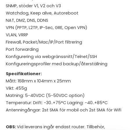
SNMP, stöder V1, V2 och V3
Watchdog, Keep alive, Autoreboot
NAT, DMZ, DNS, DDNS
VPN (PPTP, L2TP, IP-Sec, GRE, Open VPN)
VLAN, VRRP
Firewall, Packet/Mac/IP/Port filtrering
Port forwarding
Konfigurering via webgränssnitt/Telnet/SSH
Konfigureringsprofiler med backup/återställning
Specifikationer:
Mått: 168mm x 104mm x 25mm
Vikt: 455g
Matning: 5-40VDC (5-50VDC option)
Temperatur: Drift: -30..+75°C Lagring: -40..+85°C
Antenningångar: 2st SMA för mobil och 2st SMA för Wifi
OBS:
Vid leverans ingår endast router. Tillbehör,