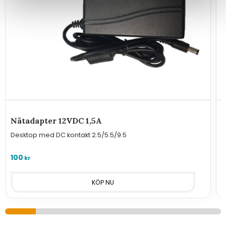
Nätadapter 12VDC 1,5A
Desktop med DC kontakt 2.5/5.5/9.5
A
100
7
kr