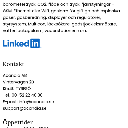
barometertryck, CO2, flöde och tryck, fjärrstyrningar -
GSM, Ethernet eller Wifi, gaslarm för giftiga och explosiva
gaser, gasberedning, displayer och regulatorer,
styrsystem, Multicon, läcksökare, godstjockleksmätare,
vattenläckagelarm, väderstationer m.m.
Kontakt
Acandia AB
Vintervägen 2B
13540 TYRESÖ
Tel.: 08-52 22 40 30
E-post:
info@acandia.se
support@acandia.se
Öppettider