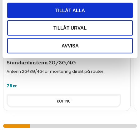
TILLÅT ALLA
TILLÅT URVAL
AVVISA
Standardantenn 2G/3G/4G
Antenn 2G/3G/4G för montering direkt på router.
A
75
7
kr