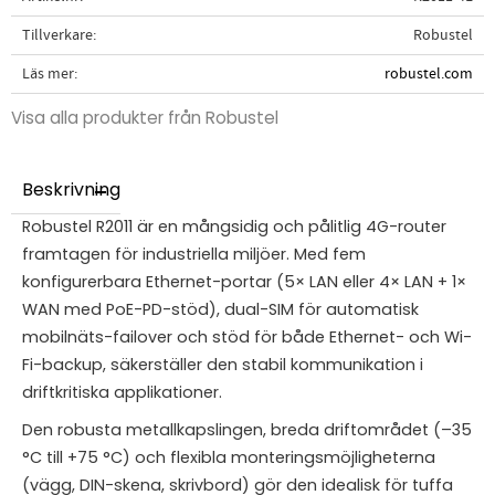
Tillverkare
Robustel
Läs mer
robustel.com
Visa alla produkter från Robustel
Beskrivning
Robustel R2011 är en mångsidig och pålitlig 4G-router
framtagen för industriella miljöer. Med fem
konfigurerbara Ethernet-portar (5× LAN eller 4× LAN + 1×
WAN med PoE-PD-stöd), dual-SIM för automatisk
mobilnäts-failover och stöd för både Ethernet- och Wi-
Fi-backup, säkerställer den stabil kommunikation i
driftkritiska applikationer.
Den robusta metallkapslingen, breda driftområdet (–35
°C till +75 °C) och flexibla monteringsmöjligheterna
(vägg, DIN-skena, skrivbord) gör den idealisk för tuffa