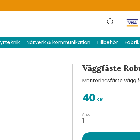
Produktens betyg
Baserat p
yrteknik
Nätverk & kommunikation
Tillbehör
Fabrik
Väggfäste Robu
Monteringsfäste vägg fö
40
KR
Antal