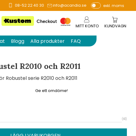
08-52 22 40 30
info@acandia.se
exkl. moms
å 0 betyg.
P
ri
s
MITT KONTO
KUNDVAGN
e
r
at
Blogg
Alla produkter
FAQ
vi
s
a
stel R2010 och R2011
s
r Robustel serie R2010 och R2011
Ge ett omdöme!
st