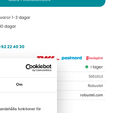
varor 1-3 dagar
30 dagar
52 22 40 30
I lager
S051013
Om
Robustel
robustel.com
Robustel
andahålla funktioner för