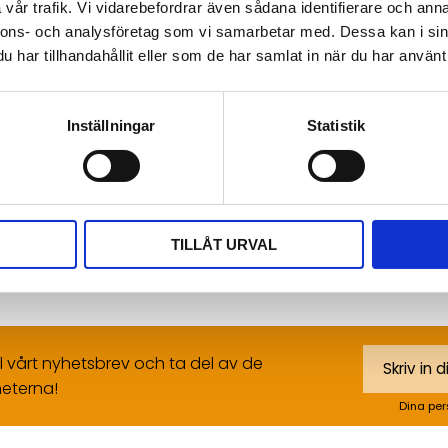
vår trafik. Vi vidarebefordrar även sådana identifierare och anna
Omdömen
nnons- och analysföretag som vi samarbetar med. Dessa kan i sin
har tillhandahållit eller som de har samlat in när du har använt 
Du
Inställningar
Statistik
Bli den första att läm
TILLÅT URVAL
ll vårt nyhetsbrev och ta del av de
eterna!
Dina per