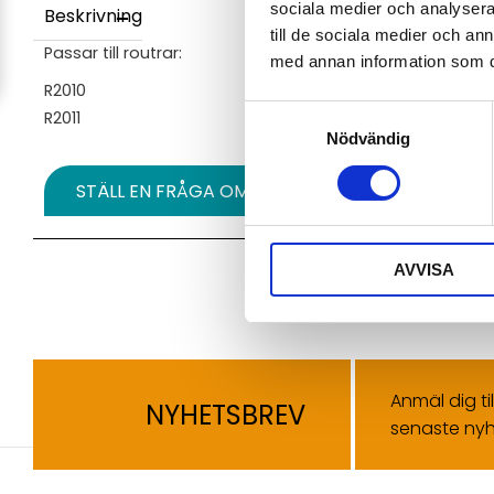
sociala medier och analysera 
Beskrivning
till de sociala medier och a
Passar till routrar:
med annan information som du 
R2010
Samtyckesval
R2011
Nödvändig
STÄLL EN FRÅGA OM PRODUKTEN
AVVISA
Anmäl dig ti
NYHETSBREV
senaste nyh