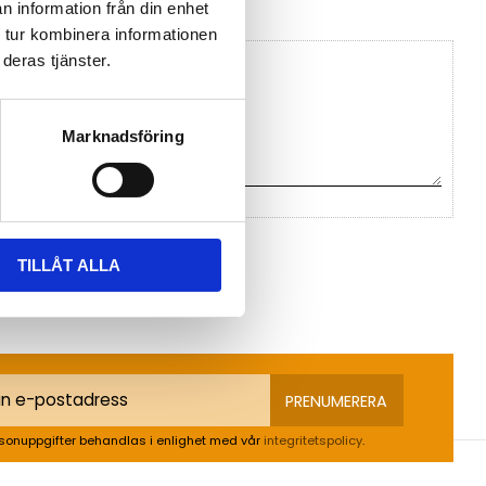
n information från din enhet
 tur kombinera informationen
deras tjänster.
Marknadsföring
na ett omdöme.
TILLÅT ALLA
PRENUMERERA
sonuppgifter behandlas i enlighet med vår
integritetspolicy
.