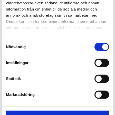
vidarebefordrar även sådana identifierare och annan
specifikation
Leveransomfattning
information från din enhet till de sociala medier och
annons- och analysföretag som vi samarbetar med.
Dessa kan i sin tur kombinera informationen med annan
Omdömen
information som du har tillhandahållit eller som de har
samlat in när du har använt deras tjänster.
Du
Samtyckesval
Nödvändig
Inställningar
Statistik
Bli den första att lämna ett omdöme.
Marknadsföring
NYHETSBREV