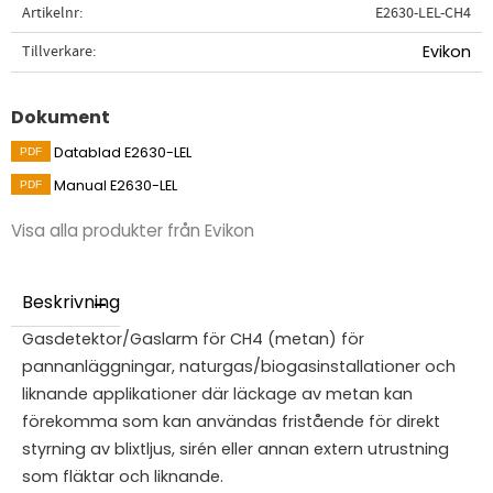
Artikelnr
E2630-LEL-CH4
Tillverkare
Evikon
Dokument
Datablad E2630-LEL
Manual E2630-LEL
Visa alla produkter från Evikon
Beskrivning
Gasdetektor/Gaslarm för CH4 (metan) för
pannanläggningar, naturgas/biogasinstallationer och
liknande applikationer där läckage av metan kan
förekomma som kan användas fristående för direkt
styrning av blixtljus, sirén eller annan extern utrustning
som fläktar och liknande.