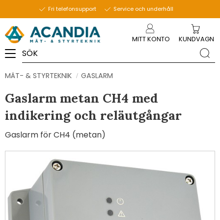
Fri telefonsupport
Service och underhåll
Meny
MITT KONTO
KUNDVAGN
MÄT- & STYRTEKNIK
GASLARM
Gaslarm metan CH4 med
indikering och reläutgångar
Gaslarm för CH4 (metan)