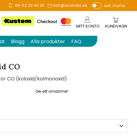
08-52 22 40 30
info@acandia.se
exkl. moms
å 0 betyg.
P
ri
s
MITT KONTO
KUNDVAGN
e
r
at
Blogg
Alla produkter
FAQ
vi
s
a
id CO
s
ör CO (koloxid/kolmonoxid)
Ge ett omdöme!