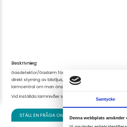
Beskrivning
Gasdetektor/Gaslarm för CO (koloxid/kolmonoxid) som
direkt styrning av blixtljus, sirén eller annan extern utrustn
larmcentral om man önskar koppla ihop flera detektorer t
Vid inställda larmnivåer så drar reläutgångarna.
Samtycke
STÄLL EN FRÅGA OM PRODUKTEN
Denna webbplats använder 
Vi använder enhetsidentifierar