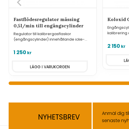
Fastflödesregulator mässing
Koloxid C
0,5l/min till engångscylinder
Engångscyl
kalibrering
Regulator till kalibrergasflaskor
(engångscylinder) innehållande icke-
reaktiva gasblandningar.
2 150
kr
1 250
kr
Anmäl dig ti
NYHETSBREV
senaste nyh