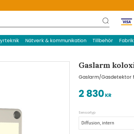
Produktens betyg
Baserat p
yrteknik
Nätverk & kommunikation
Tillbehör
Fabrik
Gaslarm kolox
Gaslarm/Gasdetektor f
2 830
KR
Sensortyp