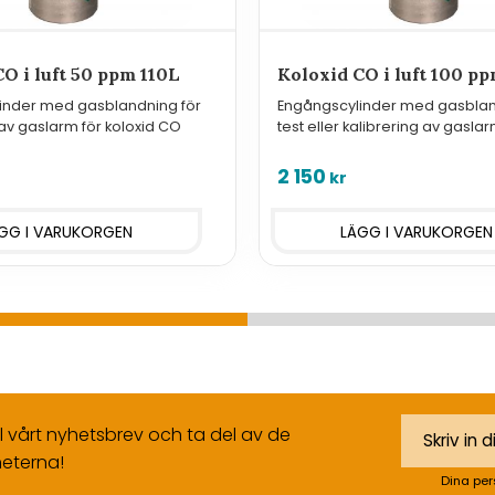
O i luft 50 ppm 110L
Koloxid CO i luft 100 p
inder med gasblandning för
Engångscylinder med gasblan
 av gaslarm för koloxid CO
test eller kalibrering av gaslar
koloxid CO
2 150
kr
ll vårt nyhetsbrev och ta del av de
eterna!
Dina per