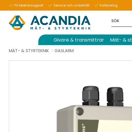
Fri telefonsupport
Service och underhåll
Kalibrering
Givare & transmittrar
Mät- & st
MÄT- & STYRTEKNIK
GASLARM