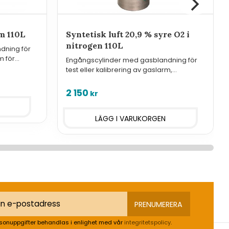
pm 110L
Syntetisk luft 20,9 % syre O2 i
nitrogen 110L
dning för
m för
Engångscylinder med gasblandning för
test eller kalibrering av gaslarm,
känslighetskalibrering av O2-larm och
nollkalibrering av övriga.
2 150
kr
PRENUMERERA
sonuppgifter behandlas i enlighet med vår
integritetspolicy
.