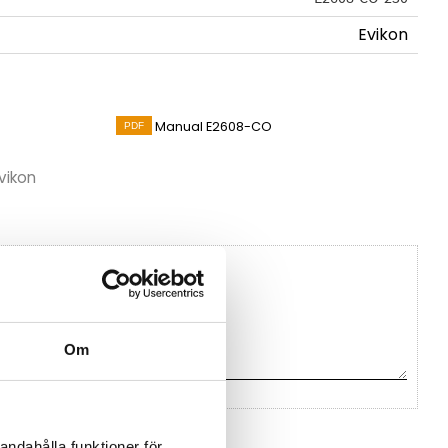
Evikon
Manual E2608-CO
vikon
Om
na ett omdöme.
andahålla funktioner för