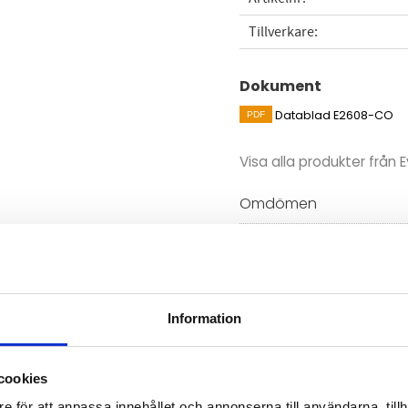
Tillverkare
Dokument
Datablad E2608-CO
Visa alla produkter från E
Omdömen
 kan användas fristående för
Du
ing alternativt anslutas till
ill ett system.
Information
cookies
Bli den första att läm
e för att anpassa innehållet och annonserna till användarna, tillh