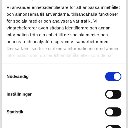
Vi använder enhetsidentifierare för att anpassa innehållet
och annonserna till användarna, tillhandahålla funktioner
för sociala medier och analysera vår trafik. Vi
vidarebefordrar även sådana identifierare och annan
information från din enhet till de sociala medier och
annons- och analysföretag som vi samarbetar med.
Dessa kan i sin tur kombinera informationen med annan
Bli den första att lämna ett omdöme.
information som du har tillhandahållit eller som de har
samlat in när du har använt deras tjänster.
Samtyckesval
Nödvändig
Inställningar
Statistik