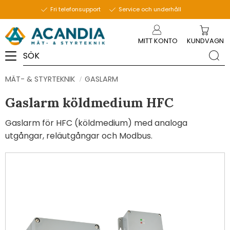
Fri telefonsupport
Service och underhåll
Meny
MITT KONTO
KUNDVAGN
MÄT- & STYRTEKNIK
GASLARM
Gaslarm köldmedium HFC
Gaslarm för HFC (köldmedium) med analoga
utgångar, reläutgångar och Modbus.