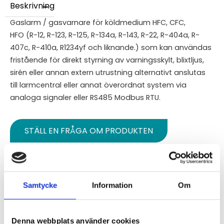
Beskrivning
Gaslarm / gasvarnare för köldmedium HFC, CFC,
HFO (R-12, R-123, R-125, R-134a, R-143, R-22, R-404a, R-
407c, R-410a, R1234yf och liknande.) som kan användas
fristående för direkt styrning av varningsskylt, blixtljus,
sirén eller annan extern utrustning alternativt anslutas
till larmcentral eller annat överordnat system via
analoga signaler eller RS485 Modbus RTU.
STÄLL EN FRÅGA OM PRODUKTEN
Specifikationer
Versioner
Samtycke
Information
Om
Omdömen
Denna webbplats använder cookies
Du