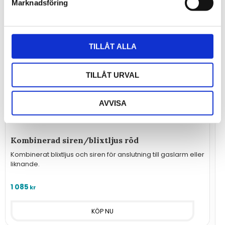
Marknadsföring
TILLÅT ALLA
TILLÅT URVAL
AVVISA
Kombinerad siren/blixtljus röd
K
s
Kombinerat blixtljus och siren för anslutning till gaslarm eller
liknande.
K
a
1 085
kr
1