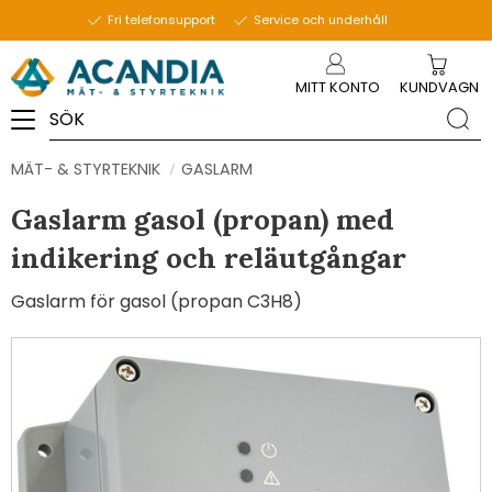
Fri telefonsupport
Service och underhåll
Meny
MITT KONTO
KUNDVAGN
MÄT- & STYRTEKNIK
GASLARM
Gaslarm gasol (propan) med
indikering och reläutgångar
Gaslarm för gasol (propan C3H8)