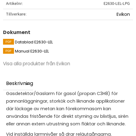
Artikelnr
E2630-LEL-LPG
Tillverkare
Evikon
Dokument
Datablad E2630-LEL
Manual E2630-LEL
Visa alla produkter från Evikon
Beskrivning
Gasdetektor/Gaslarm för gasol (propan C3H8) för
pannanläggningar, storkök och liknande applikationer
där läckage av metan kan förekommasom kan
användas fristående för direkt styrning av blixtljus, sirén
eller annan extern utrustning som fläktar och liknande.
Vid inställda larmnivåer så drar reläutgångarna.