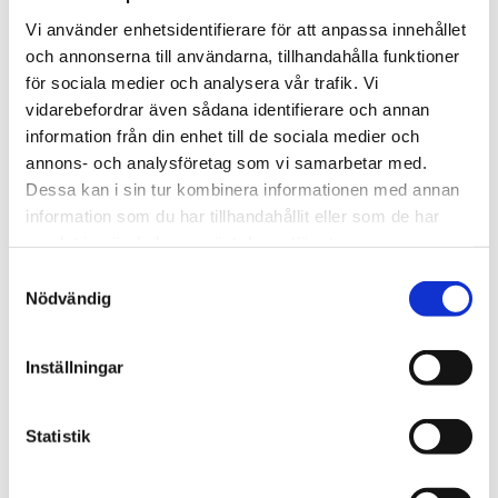
Mer om produkten:
EnGenius EXT1106 Switch Extender
Vi använder enhetsidentifierare för att anpassa innehållet
(Gigabit & SFP)
och annonserna till användarna, tillhandahålla funktioner
för sociala medier och analysera vår trafik. Vi
vidarebefordrar även sådana identifierare och annan
STÄLL EN FRÅGA OM PRODUKTEN
information från din enhet till de sociala medier och
annons- och analysföretag som vi samarbetar med.
Viktigaste egenskaper
Kort teknisk
Dessa kan i sin tur kombinera informationen med annan
sammanfattning
I paketet
information som du har tillhandahållit eller som de har
samlat in när du har använt deras tjänster.
Samtyckesval
Omdömen
Nödvändig
Du
Inställningar
Statistik