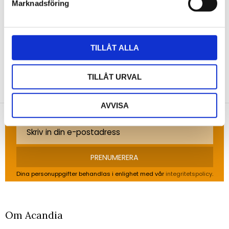
Marknadsföring
Bli den första att lämna ett omdöme.
TILLÅT ALLA
NYHETSBREV
TILLÅT URVAL
Anmäl dig till vårt nyhetsbrev och ta del av de
senaste nyheterna!
AVVISA
PRENUMERERA
Dina personuppgifter behandlas i enlighet med vår
integritetspolicy
.
Om Acandia