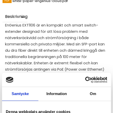
white-paper-engenius-cloud.pdf
Beskrivning
EnGenius EXT1106 är en kompakt och smart switch-
extender designad för att lösa problem med
nätverksräckvidd och strömförsörjning i både
kommersiella och privata miljöer. Med sin SFP-port kan
du dra fiber direkt till enheten och därmed kringgå den
traditionella begränsningen på 100 meter för
nätverkskablar. Enheten är extremt flexibel och kan
strömförsörjas antingen via PoE (Power over Ethernet)
eller med den medföljande USB-C-adaptern. Genom
EnGenius Cloud får du full kontroll över enheten var du
än befinner dig, vilket gör den perfekt för hotellrum, små
Samtycke
Information
Om
kontor eller andra platser där du snabbt behöver
expandera nätverket med bibehållen säkerhet och
stabilitet.
Denna webbplats använder cookies