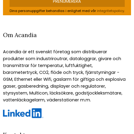
PRENUMERERA
Dina personuppgifter behandlas i enlighet med vår
integritetspolicy
.
Om Acandia
Acandia är ett svenskt företag som distribuerar
produkter som industriroutrar, dataloggrar, givare och
transmittrar för temperatur, luftfuktighet,
barometertryck, CO2, flöde och tryck, fjärrstyrningar -
GSM, Ethernet eller Wifi, gaslarm för giftiga och explosiva
gaser, gasberedning, displayer och regulatorer,
styrsystem, Multicon, läcksökare, godstjockleksmätare,
vattenläckagelarm, väderstationer m.m.