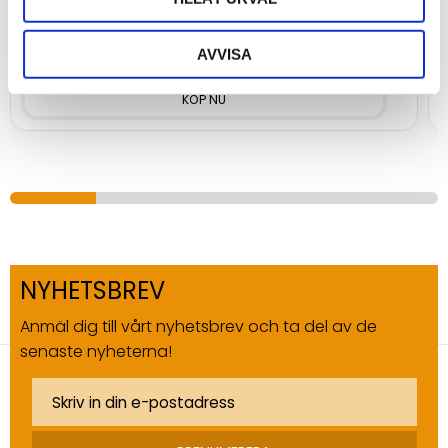
Plug-in för plintanslutning, 1,5m kabel
O
170
kr
AVVISA
NYHETSBREV
Anmäl dig till vårt nyhetsbrev och ta del av de
senaste nyheterna!