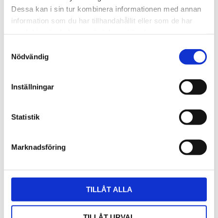
Dessa kan i sin tur kombinera informationen med annan
information som du har tillhandahållit eller som de har
samlat in när du har använt deras tjänster.
Samtyckesval
Nödvändig
Inställningar
Statistik
Marknadsföring
TILLÅT ALLA
Nätadapter 12VDC 1A
TILLÅT URVAL