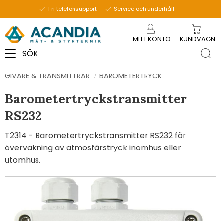
Fri telefonsupport
Service och underhåll
Meny
MITT KONTO
KUNDVAGN
GIVARE & TRANSMITTRAR
BAROMETERTRYCK
Barometertryckstransmitter
RS232
T2314 - Barometertryckstransmitter RS232 för
övervakning av atmosfärstryck inomhus eller
utomhus.