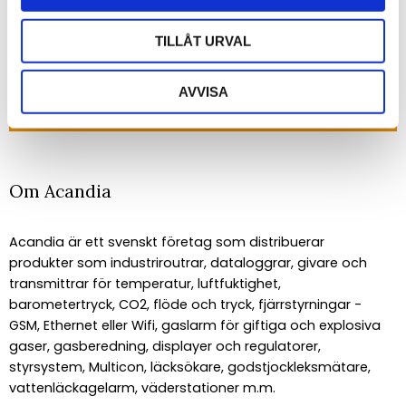
TILLÅT URVAL
PRENUMERERA
AVVISA
Dina personuppgifter behandlas i enlighet med vår
integritetspolicy
.
Om Acandia
Acandia är ett svenskt företag som distribuerar
produkter som industriroutrar, dataloggrar, givare och
transmittrar för temperatur, luftfuktighet,
barometertryck, CO2, flöde och tryck, fjärrstyrningar -
GSM, Ethernet eller Wifi, gaslarm för giftiga och explosiva
gaser, gasberedning, displayer och regulatorer,
styrsystem, Multicon, läcksökare, godstjockleksmätare,
vattenläckagelarm, väderstationer m.m.