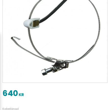
640
KR
Kabellängd