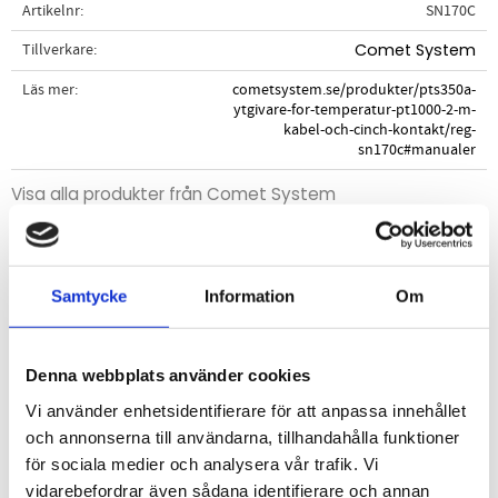
Artikelnr
SN170C
Tillverkare
Comet System
Läs mer
cometsystem.se/produkter/pts350a-
ytgivare-for-temperatur-pt1000-2-m-
kabel-och-cinch-kontakt/reg-
sn170c#manualer
Visa alla produkter från Comet System
Beskrivning
Samtycke
Information
Om
Ytgivare typ Pt1000 med kontaktdon för anslutning till
Comets instrument med Cinch-kontakt.
Denna webbplats använder cookies
STÄLL EN FRÅGA OM PRODUKTEN
Vi använder enhetsidentifierare för att anpassa innehållet
och annonserna till användarna, tillhandahålla funktioner
för sociala medier och analysera vår trafik. Vi
Specifikationer
vidarebefordrar även sådana identifierare och annan