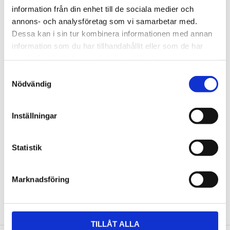
information från din enhet till de sociala medier och
annons- och analysföretag som vi samarbetar med.
Omdömen
Dessa kan i sin tur kombinera informationen med annan
information som du har tillhandahållit eller som de har
Du
samlat in när du har använt deras tjänster.
Samtyckesval
Nödvändig
Inställningar
Bli den första att lämna ett omdöme.
Statistik
Marknadsföring
NYHETSBREV
Anmäl dig till vårt nyhetsbrev och ta del av de
TILLÅT ALLA
senaste nyheterna!