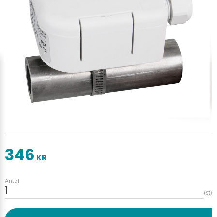
346
KR
Antal
st