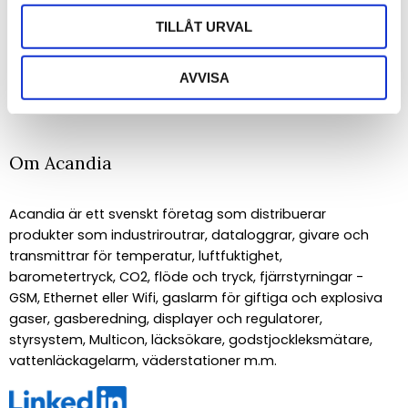
TILLÅT URVAL
PRENUMERERA
AVVISA
Dina personuppgifter behandlas i enlighet med vår
integritetspolicy
.
Om Acandia
Acandia är ett svenskt företag som distribuerar
produkter som industriroutrar, dataloggrar, givare och
transmittrar för temperatur, luftfuktighet,
barometertryck, CO2, flöde och tryck, fjärrstyrningar -
GSM, Ethernet eller Wifi, gaslarm för giftiga och explosiva
gaser, gasberedning, displayer och regulatorer,
styrsystem, Multicon, läcksökare, godstjockleksmätare,
vattenläckagelarm, väderstationer m.m.