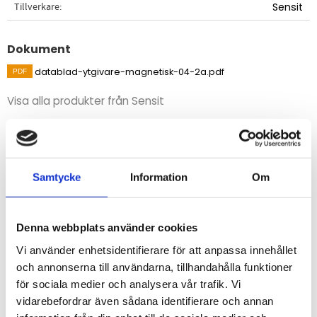
Tillverkare
Sensit
Dokument
datablad-ytgivare-magnetisk-04-2a.pdf
Visa alla produkter från Sensit
Beskrivning
Temperaturgivare för mätning av yttemperatur på
Samtycke
Information
Om
magnetiska ytor.
Denna webbplats använder cookies
STÄLL EN FRÅGA OM PRODUKTEN
Vi använder enhetsidentifierare för att anpassa innehållet
och annonserna till användarna, tillhandahålla funktioner
Specifikationer
för sociala medier och analysera vår trafik. Vi
vidarebefordrar även sådana identifierare och annan