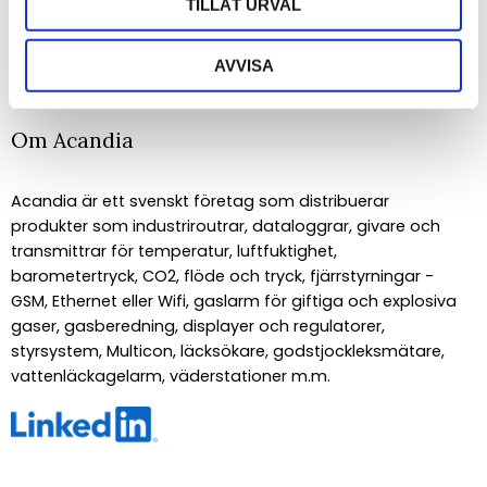
TILLÅT URVAL
PRENUMERERA
Dina personuppgifter behandlas i enlighet med vår
integritetspolicy
.
AVVISA
Om Acandia
Acandia är ett svenskt företag som distribuerar
produkter som industriroutrar, dataloggrar, givare och
transmittrar för temperatur, luftfuktighet,
barometertryck, CO2, flöde och tryck, fjärrstyrningar -
GSM, Ethernet eller Wifi, gaslarm för giftiga och explosiva
gaser, gasberedning, displayer och regulatorer,
styrsystem, Multicon, läcksökare, godstjockleksmätare,
vattenläckagelarm, väderstationer m.m.