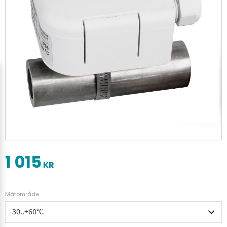
1 015
KR
Mätområde