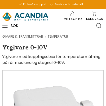
Fri telefonsupport
Service och underhåll
Meny
MITT KONTO
KUNDVAGN
GIVARE & TRANSMITTRAR
TEMPERATUR
Ytgivare 0-10V
Ytgivare med kopplingsdosa för temperaturmätning
på rör med analog utsignal 0-10V.