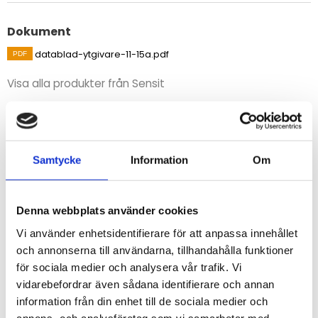
Dokument
datablad-ytgivare-11-15a.pdf
Visa alla produkter från Sensit
Beskrivning
Temperaturgivare för mätning av yttemperatur på rör.
Samtycke
Information
Om
STÄLL EN FRÅGA OM PRODUKTEN
Denna webbplats använder cookies
Vi använder enhetsidentifierare för att anpassa innehållet
Specifikationer
och annonserna till användarna, tillhandahålla funktioner
för sociala medier och analysera vår trafik. Vi
vidarebefordrar även sådana identifierare och annan
Omdömen
information från din enhet till de sociala medier och
annons- och analysföretag som vi samarbetar med.