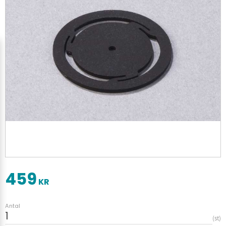
459
KR
Antal
st