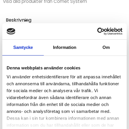
Visa alla produkter från Comet System
Beskrivning
Vägghållare med hänglås för fast montering av
dataloggrar i serien Multilogger från Comet System.
Samtycke
Information
Om
STÄLL EN FRÅGA OM PRODUKTEN
Denna webbplats använder cookies
Vi använder enhetsidentifierare för att anpassa innehållet
och annonserna till användarna, tillhandahålla funktioner
Omdömen
för sociala medier och analysera vår trafik. Vi
vidarebefordrar även sådana identifierare och annan
Du
information från din enhet till de sociala medier och
annons- och analysföretag som vi samarbetar med.
Dessa kan i sin tur kombinera informationen med annan
information som du har tillhandahållit eller som de har