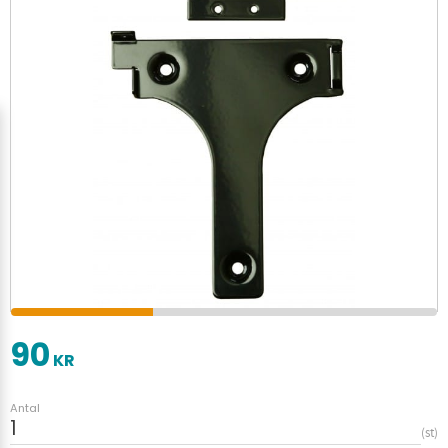
90
KR
Antal
st