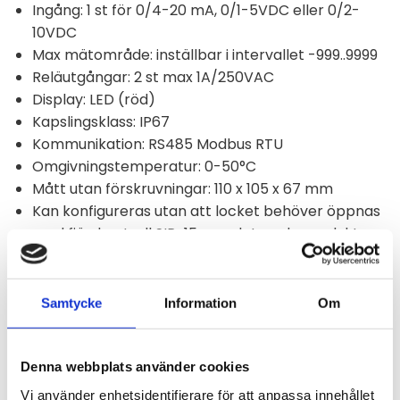
Ingång: 1 st för 0/4-20 mA, 0/1-5VDC eller 0/2-
10VDC
Max mätområde: inställbar i intervallet -999..9999
Reläutgångar: 2 st max 1A/250VAC
Display: LED (röd)
Kapslingsklass: IP67
Kommunikation: RS485 Modbus RTU
Omgivningstemperatur: 0-50°C
Mått utan förskruvningar: 110 x 105 x 67 mm
Kan konfigureras utan att locket behöver öppnas
med fjärrkontroll SIR-15, se relaterade produkter.
Samtycke
Information
Om
Omdömen
Du
Denna webbplats använder cookies
Vi använder enhetsidentifierare för att anpassa innehållet