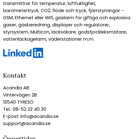
transmittrar för temperatur, luftfuktighet,
barometertryck, CO2, flöde och tryck, fjärrstyrningar -
GSM, Ethernet eller Wifi, gaslarm för giftiga och explosiva
gaser, gasberedning, displayer och regulatorer,
styrsystem, Multicon, läcksökare, godstjockleksmätare,
vattenläckagelarm, väderstationer m.m.
Kontakt
Acandia AB
Vintervägen 2B
13540 TYRESÖ
Tel.: 08-52 22 40 30
E-post:
info@acandia.se
support@acandia.se
Öppettider