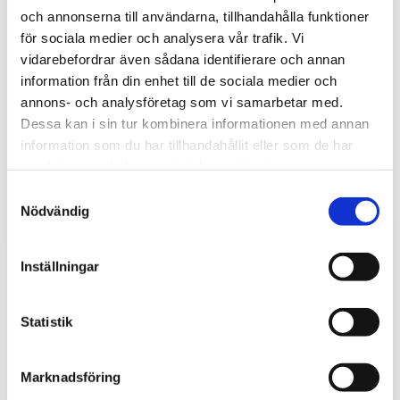
och annonserna till användarna, tillhandahålla funktioner
för sociala medier och analysera vår trafik. Vi
vidarebefordrar även sådana identifierare och annan
information från din enhet till de sociala medier och
annons- och analysföretag som vi samarbetar med.
Bli den första att lämna ett omdöme.
Dessa kan i sin tur kombinera informationen med annan
information som du har tillhandahållit eller som de har
samlat in när du har använt deras tjänster.
Samtyckesval
Nödvändig
Inställningar
Statistik
Marknadsföring