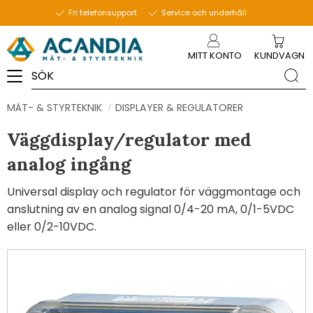
Fri telefonsupport
Service och underhåll
Meny
MITT KONTO
KUNDVAGN
MÄT- & STYRTEKNIK
DISPLAYER & REGULATORER
Väggdisplay/regulator med
analog ingång
Universal display och regulator för väggmontage och
anslutning av en analog signal 0/4-20 mA, 0/1-5VDC
eller 0/2-10VDC​.