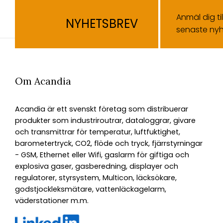
Anmäl dig ti
NYHETSBREV
senaste nyh
Om Acandia
Acandia är ett svenskt företag som distribuerar
produkter som industriroutrar, dataloggrar, givare
och transmittrar för temperatur, luftfuktighet,
barometertryck, CO2, flöde och tryck, fjärrstyrningar
- GSM, Ethernet eller Wifi, gaslarm för giftiga och
explosiva gaser, gasberedning, displayer och
regulatorer, styrsystem, Multicon, läcksökare,
godstjockleksmätare, vattenläckagelarm,
väderstationer m.m.