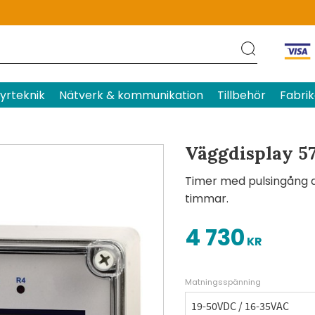
Produktens betyg
Baserat p
yrteknik
Nätverk & kommunikation
Tillbehör
Fabrik
Väggdisplay 5
Timer med pulsingång avs
timmar.
4 730
KR
Matningsspänning