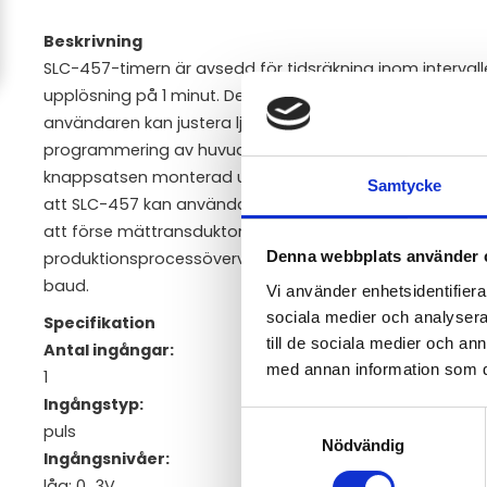
Beskrivning
SLC-457-timern är avsedd för tidsräkning inom intervalle
upplösning på 1 minut. Det aktuella resultatet visas på en
användaren kan justera ljusstyrkan i 8 steg. Enheten är
programmering av huvudinställningar. För att uppnå hög 
knappsatsen monterad under ett transparent vattentät
Samtycke
att SLC-457 kan användas i riskfyllda miljöer. 24V DC 
att förse mättransduktorer med ström, och RS-485-port
Denna webbplats använder 
produktionsprocessövervakningssystem. Baudrate kan änd
baud.
Vi använder enhetsidentifierar
sociala medier och analysera 
Specifikation
till de sociala medier och a
Antal ingångar:
med annan information som du 
1
Ingångstyp:
Samtyckesval
puls
Nödvändig
Ingångsnivåer:
låg: 0...3V