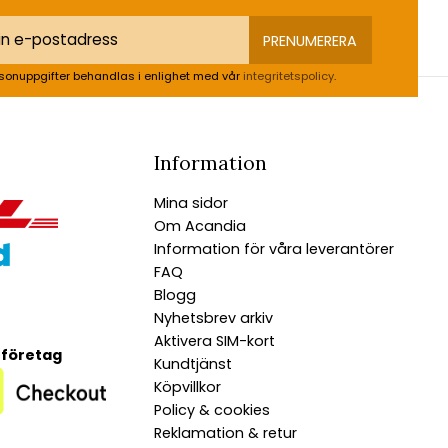
PRENUMERERA
sonuppgifter behandlas i enlighet med vår
integritetspolicy
.
Information
Mina sidor
Om Acandia
Information för våra leverantörer
FAQ
Blogg
Nyhetsbrev arkiv
Aktivera SIM-kort
 företag
Kundtjänst
Köpvillkor
Policy & cookies
Reklamation & retur