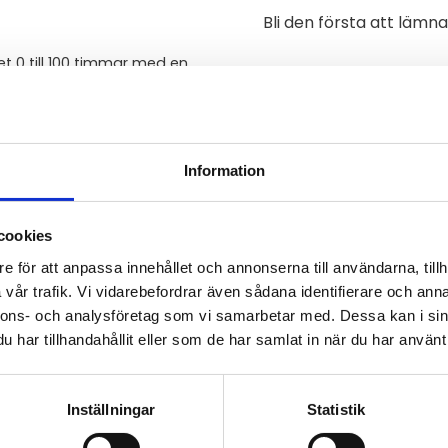
Bli den första att läm
t 0 till 100 timmar med en
 4-siffrig display, och
 utrustad med 4 knappar för
skyddsnivå, IP 67, är
t skydd. Denna funktion gör
Information
/ 100 mA-utgången är avsedd
en möjliggör dataöverföring i
cookies
ras från 1200 till 115200
e för att anpassa innehållet och annonserna till användarna, tillh
vår trafik. Vi vidarebefordrar även sådana identifierare och anna
nnons- och analysföretag som vi samarbetar med. Dessa kan i sin
har tillhandahållit eller som de har samlat in när du har använt 
Inställningar
Statistik