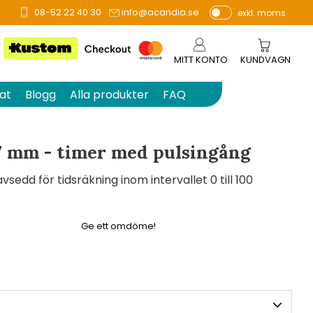
08-52 22 40 30
info@acandia.se
exkl. moms
å 0 betyg.
P
ri
s
MITT KONTO
KUNDVAGN
e
r
at
Blogg
Alla produkter
FAQ
vi
s
a
7 mm - timer med pulsingång
s
edd för tidsräkning inom intervallet 0 till 100
Ge ett omdöme!