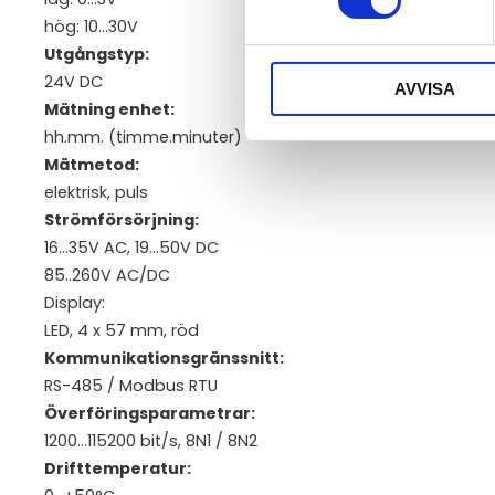
hög: 10...30V
Utgångstyp:
24V DC
AVVISA
Mätning enhet:
hh.mm. (timme.minuter)
Mätmetod:
elektrisk, puls
Strömförsörjning:
16...35V AC, 19...50V DC
85..260V AC/DC
Display:
LED, 4 x 57 mm, röd
Kommunikationsgränssnitt:
RS-485 / Modbus RTU
Överföringsparametrar:
1200...115200 bit/s, 8N1 / 8N2
Drifttemperatur: