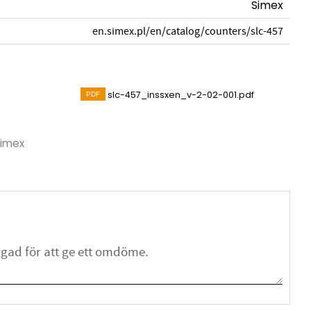
Simex
en.simex.pl/en/catalog/counters/slc-457
slc-457_inssxen_v-2-02-001.pdf
Simex