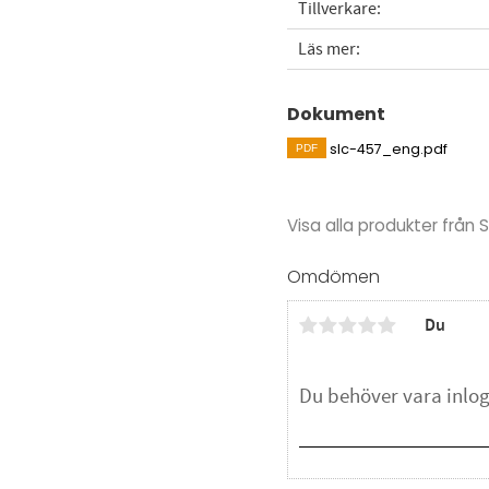
Tillverkare
Läs mer
Dokument
slc-457_eng.pdf
Visa alla produkter från 
Omdömen
Du