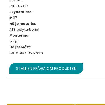
0...+50°C
-20…+50°C
Skyddsklass:
IP 67
Hölje material:
ABS polykarbonat
Montering:
vägg
Höljesmått:
230 x 140 x 96,5 mm
STÄLL EN FRÅGA OM PRODUKTEN