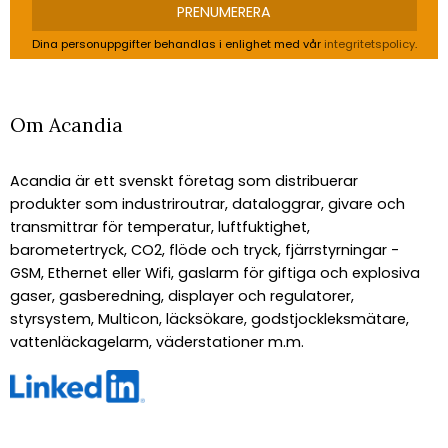
PRENUMERERA
Dina personuppgifter behandlas i enlighet med vår
integritetspolicy
.
Om Acandia
Acandia är ett svenskt företag som distribuerar
produkter som industriroutrar, dataloggrar, givare och
transmittrar för temperatur, luftfuktighet,
barometertryck, CO2, flöde och tryck, fjärrstyrningar -
GSM, Ethernet eller Wifi, gaslarm för giftiga och explosiva
gaser, gasberedning, displayer och regulatorer,
styrsystem, Multicon, läcksökare, godstjockleksmätare,
vattenläckagelarm, väderstationer m.m.