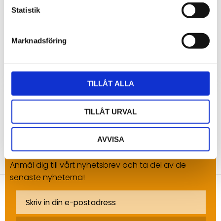
till Vantage Vue/Pro2
Statistik
Programvaran WeatherLink inkl. datalogger med seriell
anslutning (RS232) för anslutning till väderstationer i serie
Vantage Pro2/Vue eller Envoy.
Marknadsföring
3 500
kr
TILLÅT ALLA
TILLÅT URVAL
AVVISA
NYHETSBREV
Anmäl dig till vårt nyhetsbrev och ta del av de
senaste nyheterna!