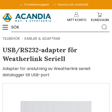
Fri telefonsupport
Service och underhåll
Meny
MITT KONTO
KUNDVAGN
TILLBEHÖR
KABLAR & ADAPTRAR
USB/RS232-adapter för
Weatherlink Seriell
Adapter för anslutning av Weatherlink seriell
datalogger till USB-port