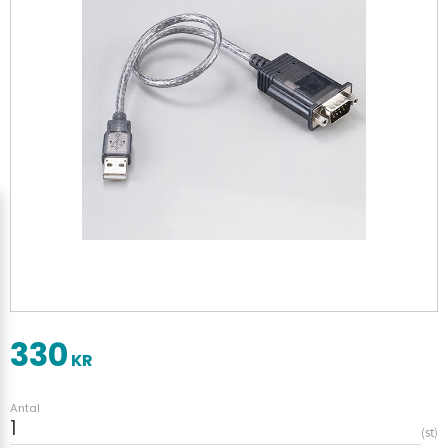
330
KR
Antal
st