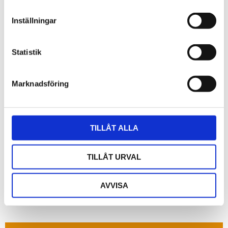
potentialfri kontaktutgång, slanganslutning
diameter 6 mm, valfritt: G 1/4" invändig gänga,
Inställningar
material: grafit, SS 316Ti, effekt: 230 V/50 Hz.
Statistik
Omdömen
Marknadsföring
Du
TILLÅT ALLA
TILLÅT URVAL
Bli den första att lämna ett omdöme.
AVVISA