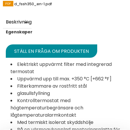
d_fssh350_en-1.pdf
Beskrivning
Egenskaper
STÄLL EN FRÅGA OM PRODUKTEN
Elektriskt uppvärmt filter med integrerad
termostat
Uppvärmd upp till max. +350 °C [+662 °F]
Filterkammare av rostfritt stål
glasullsfyllning
Kontrolltermostat med
högtemperaturbegränsare och
lågtemperaturalarmkontakt
Med termiskt isolerat skyddshölje
På en värmeavkopplad monteringsplatta för