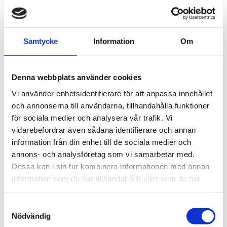
väggmontering
Med uppvärmda anslutningsbeslag för att
förhindra kalla bryggor
Samtycke
Information
Om
2 gasanslutningar: slangkoppling Ø 6 mm
Strömförsörjning: 230 V
Material i delar i kontakt med provet:
Denna webbplats använder cookies
Keramik, rostfritt stål, grafit
Vi använder enhetsidentifierare för att anpassa innehållet
och annonserna till användarna, tillhandahålla funktioner
Information
för sociala medier och analysera vår trafik. Vi
Uppvärmd filtertyp FSS-FW/H350 med
vidarebefordrar även sådana identifierare och annan
glasullsfyllning, fullständigt monterad i ett hölje
information från din enhet till de sociala medier och
med värmeisolerat lock, elektriskt uppvärmd,
annons- och analysföretag som vi samarbetar med.
upp till max. 350 °C justerbar via den inbyggda
Dessa kan i sin tur kombinera informationen med annan
kontrolltermostaten, med
information som du har tillhandahållit eller som de har
högtemperaturbegränsare vid +30 °C över Tset
samlat in när du har använt deras tjänster.
som svarar med återställningsknapp och med
Samtyckesval
lågtemperaturlarm vid -30 °C under Tset som
Nödvändig