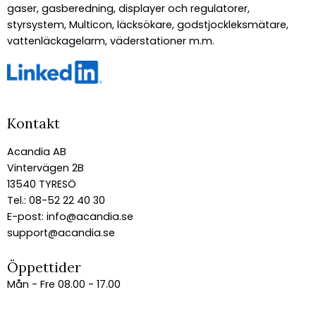
gaser, gasberedning, displayer och regulatorer,
styrsystem, Multicon, läcksökare, godstjockleksmätare,
vattenläckagelarm, väderstationer m.m.
Kontakt
Acandia AB
Vintervägen 2B
13540 TYRESÖ
Tel.: 08-52 22 40 30
E-post:
info@acandia.se
support@acandia.se
Öppettider
Mån - Fre 08.00 - 17.00