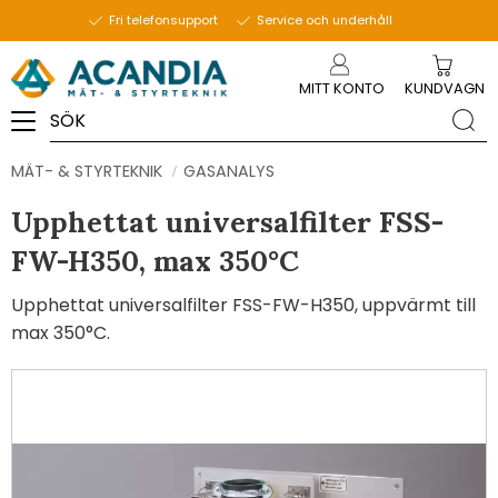
Fri telefonsupport
Service och underhåll
Meny
MITT KONTO
KUNDVAGN
MÄT- & STYRTEKNIK
GASANALYS
Upphettat universalfilter FSS-
FW-H350, max 350°C
Upphettat universalfilter FSS-FW-H350, uppvärmt till
max 350°C.