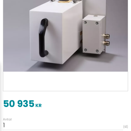
50 935
KR
Antal
st