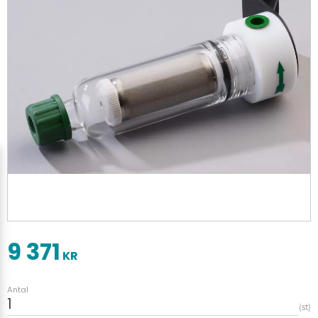
9 371
KR
Antal
st