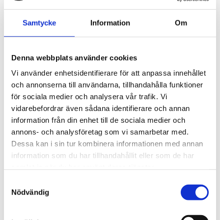
Material av provkontaktande delar: rostfritt
stål, PTFE, FEP, glas
Samtycke
Information
Om
Tillämpningar
Universella filter från M&C separerar på ett tillförlitligt
Denna webbplats använder cookies
sätt fasta ämnen, särskilt extremt fina partiklar, som
Vi använder enhetsidentifierare för att anpassa innehållet
förekommer inom analytisk teknik vid gasfiltrering, med
och annonserna till användarna, tillhandahålla funktioner
hjälp av mycket fina, djupt verkande filterelement. Tack
för sociala medier och analysera vår trafik. Vi
vare sin universella design kan filtren också användas
vidarebefordrar även sådana identifierare och annan
som separatorer (utan filterelement), vätskefilter eller,
information från din enhet till de sociala medier och
med adsorptionspatroner, som ett adsorptionsfilter.
annons- och analysföretag som vi samarbetar med.
För omgivnings- eller medietemperaturer på upp till 180
Dessa kan i sin tur kombinera informationen med annan
°C kan en version i rostfritt stål FSS eller FT-H-versionen
information som du har tillhandahållit eller som de har
erbjudas.
samlat in när du har använt deras tjänster.
Samtyckesval
Nödvändig
STÄLL EN FRÅGA OM PRODUKTEN