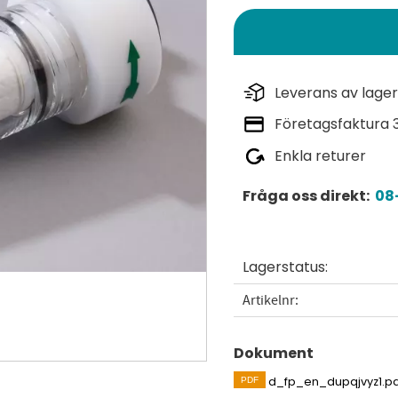
Leverans av lager
Företagsfaktura 
Enkla returer
Fråga oss direkt:
08-
Lagerstatus
Artikelnr
Dokument
d_fp_en_dupqjvyz1.p