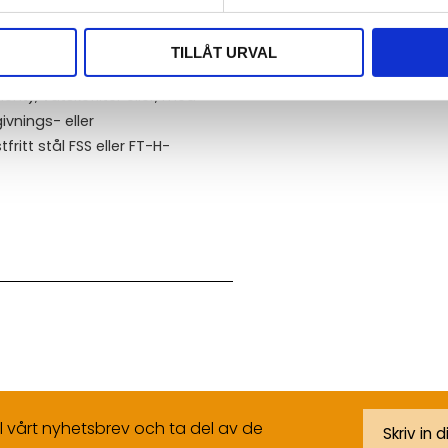
ätt fasta ämnen, särskilt
knik vid gasfiltrering, med
TILLÅT URVAL
vare sin universella design kan
nt), vätskefilter eller, med
vnings- eller
ritt stål FSS eller FT-H-
ll vårt nyhetsbrev och ta del av de