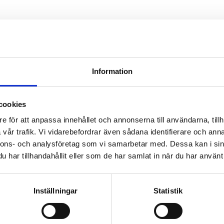
Omdömen
Du
p
Information
cookies
e för att anpassa innehållet och annonserna till användarna, tillh
vår trafik. Vi vidarebefordrar även sådana identifierare och anna
Bli den första att läm
nnons- och analysföretag som vi samarbetar med. Dessa kan i sin
ing: GL 25-mutter med GL
har tillhandahållit eller som de har samlat in när du har använt 
°C [+212 °F]
Inställningar
Statistik
TFE, FEP, glas