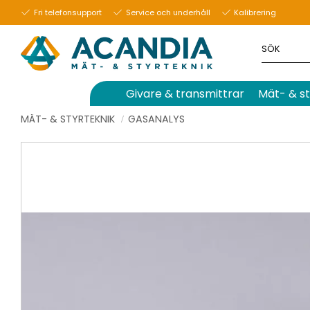
Fri telefonsupport
Service och underhåll
Kalibrering
Givare & transmittrar
Mät- & st
MÄT- & STYRTEKNIK
GASANALYS