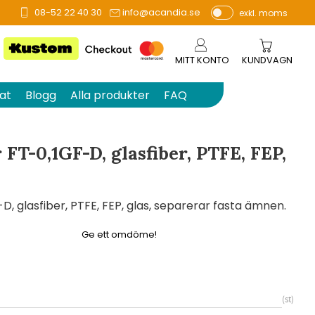
08-52 22 40 30
info@acandia.se
exkl. moms
å 0 betyg.
P
ri
s
MITT KONTO
KUNDVAGN
e
r
at
Blogg
Alla produkter
FAQ
vi
s
a
 FT-0,1GF-D, glasfiber, PTFE, FEP,
s
-D, glasfiber, PTFE, FEP, glas, separerar fasta ämnen.
Ge ett omdöme!
st