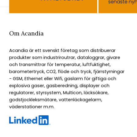
senaste nyh
Om Acandia
Acandia är ett svenskt företag som distribuerar
produkter som industriroutrar, dataloggrar, givare
och transmittrar för temperatur, luftfuktighet,
barometertryck, CO2, flöde och tryck, fjärrstyrningar
- GSM, Ethernet eller Wifi, gaslarm för giftiga och
explosiva gaser, gasberedning, displayer och
regulatorer, styrsystem, Multicon, läcksökare,
godstjockleksmätare, vattenläckagelarm,
väderstationer m.m.