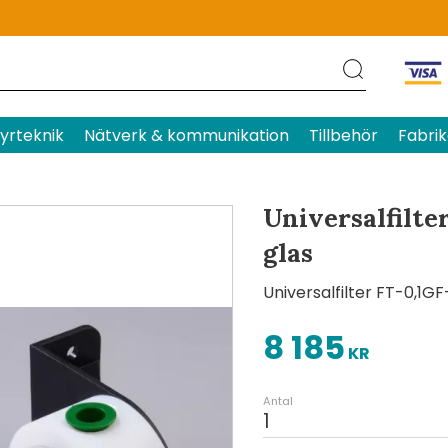
Produktens betyg
Baserat p
yrteknik
Nätverk & kommunikation
Tillbehör
Fabrik
Universalfilter
glas
Universalfilter FT-0,1GF
8 185
KR
Antal