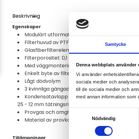
Beskrivning
Egenskaper
Modulärt utformat filter med kondensatavlop
Filterhuvud av PTFE
Samtycke
Glasfiberfilterelement för ultrafina filtreringar
Filterporositet: 0,1 µm
Med väggmonteringsfäste
Denna webbplats använder 
Enkelt byte av filterelement utan verktyg
Vi använder enhetsidentifierar
Lågt dödvolym
sociala medier och analysera 
3 kvinnliga gängade gasanslutningar: G 1/4"
till de sociala medier och a
Kondensatavlopp med kompressionrörsanslutn
med annan information som du 
25 - 12 mm tätningsring
Provgas och omgivningstemperatur: max. +100 
Samtyckesval
Nödvändig
Material av provkontaktande delar: glasfiber, P
Tillämpningar