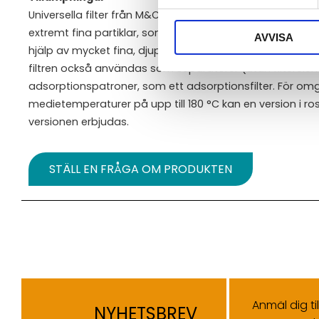
Universella filter från M&C separerar på ett tillförlitligt s
extremt fina partiklar, som förekommer inom analytisk te
AVVISA
hjälp av mycket fina, djupt verkande filterelement. Tack 
filtren också användas som separatorer (utan filtereleme
adsorptionspatroner, som ett adsorptionsfilter. För omgi
medietemperaturer på upp till 180 °C kan en version i rostf
versionen erbjudas.
STÄLL EN FRÅGA OM PRODUKTEN
Anmäl dig ti
NYHETSBREV