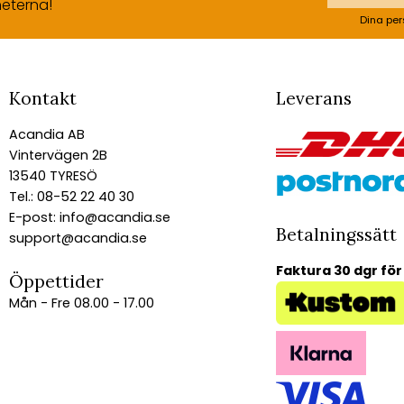
eterna!
Dina per
Kontakt
Leverans
Acandia AB
Vintervägen 2B
13540 TYRESÖ
Tel.: 08-52 22 40 30
E-post:
info@acandia.se
Betalningssätt
support@acandia.se
Faktura 30 dgr för
Öppettider
Mån - Fre 08.00 - 17.00