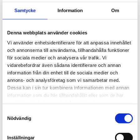
Material av provkontaktande delar: PTFE,
rostfritt stål, Viton®
Samtycke
Information
Om
Tillämpningar
Universella filter från M&C separerar på ett tillförlitligt
Denna webbplats använder cookies
sätt fasta ämnen, särskilt extremt fina partiklar, som
Vi använder enhetsidentifierare för att anpassa innehållet
förekommer inom analytisk teknik vid gasfiltrering, med
och annonserna till användarna, tillhandahålla funktioner
hjälp av mycket fina, djupt verkande filterelement. Tack
för sociala medier och analysera vår trafik. Vi
vare sin universella design kan filtren också användas
vidarebefordrar även sådana identifierare och annan
som separatorer (utan filterelement), vätskefilter eller,
information från din enhet till de sociala medier och
med adsorptionspatroner, som ett adsorptionsfilter.
annons- och analysföretag som vi samarbetar med.
För omgivnings- eller medietemperaturer på upp till 180
Dessa kan i sin tur kombinera informationen med annan
°C kan en version i rostfritt stål FSS eller FT-H-versionen
information som du har tillhandahållit eller som de har
erbjudas.
samlat in när du har använt deras tjänster.
Samtyckesval
Nödvändig
STÄLL EN FRÅGA OM PRODUKTEN
Inställningar