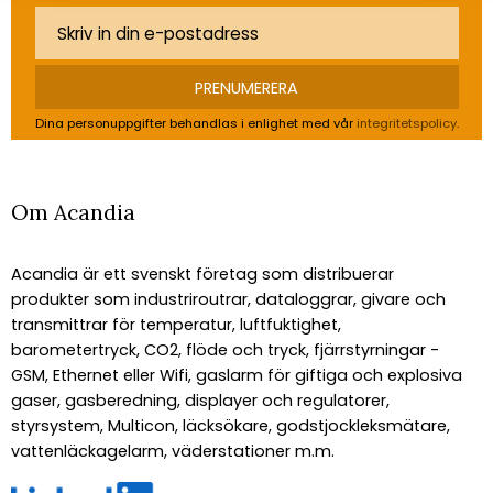
PRENUMERERA
Dina personuppgifter behandlas i enlighet med vår
integritetspolicy
.
Om Acandia
Acandia är ett svenskt företag som distribuerar
produkter som industriroutrar, dataloggrar, givare och
transmittrar för temperatur, luftfuktighet,
barometertryck, CO2, flöde och tryck, fjärrstyrningar -
GSM, Ethernet eller Wifi, gaslarm för giftiga och explosiva
gaser, gasberedning, displayer och regulatorer,
styrsystem, Multicon, läcksökare, godstjockleksmätare,
vattenläckagelarm, väderstationer m.m.