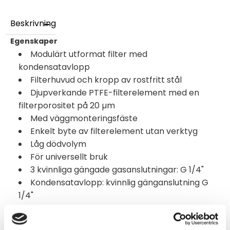
Beskrivning
Egenskaper
Modulärt utformat filter med
kondensatavlopp
Filterhuvud och kropp av rostfritt stål
Djupverkande PTFE-filterelement med en
filterporositet på 20 µm
Med väggmonteringsfäste
Enkelt byte av filterelement utan verktyg
Låg dödvolym
För universellt bruk
3 kvinnliga gängade gasanslutningar: G 1/4"
Kondensatavlopp: kvinnlig gänganslutning G
1/4"
Provgas och omgivningstemperatur: max. +180
°C [+356 °F]