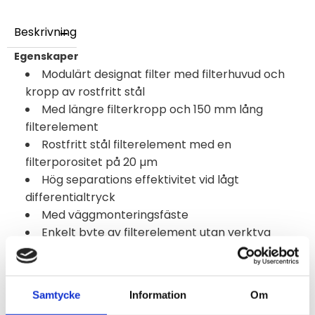
Beskrivning
Egenskaper
Modulärt designat filter med filterhuvud och
kropp av rostfritt stål
Med längre filterkropp och 150 mm lång
filterelement
Rostfritt stål filterelement med en
filterporositet på 20 µm
Hög separations effektivitet vid lågt
differentialtryck
Med väggmonteringsfäste
Enkelt byte av filterelement utan verktyg
Låg dödvolym
3 invändiga gasanslutningar: G 1/4"
Provgas- och omgivningstemperatur: max.
Samtycke
Information
Om
+180 °C [+356 °F]