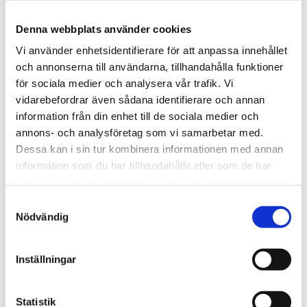
Material för provkontaktande delar: rostfritt
stål, Viton
Denna webbplats använder cookies
Information
Vi använder enhetsidentifierare för att anpassa innehållet
Universalfilter av typ FSS-20SS150 är helt tillverkat av
och annonserna till användarna, tillhandahålla funktioner
rostfritt stål 316 Ti med en lång kropp och ett 150 mm
för sociala medier och analysera vår trafik. Vi
långt djupt filterelement. Filterporositeten är 20 µm och
vidarebefordrar även sådana identifierare och annan
anslutningen är G 1/4" kvinnlig. Materialet är rostfritt stål
information från din enhet till de sociala medier och
316 Ti och Viton.
annons- och analysföretag som vi samarbetar med.
Dessa kan i sin tur kombinera informationen med annan
information som du har tillhandahållit eller som de har
STÄLL EN FRÅGA OM PRODUKTEN
samlat in när du har använt deras tjänster.
Samtyckesval
Nödvändig
Omdömen
Inställningar
Du
Statistik