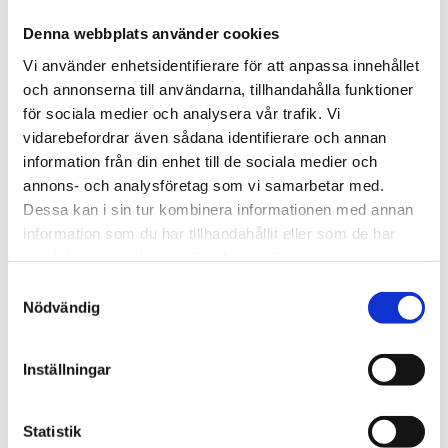
Denna webbplats använder cookies
Information
Universalfilter typ FSS-20SS helt tillverkat i
Vi använder enhetsidentifierare för att anpassa innehållet
rostfritt stål 316 Ti med djupt verkande
och annonserna till användarna, tillhandahålla funktioner
för sociala medier och analysera vår trafik. Vi
filterelement av rostfritt stål 316 L, filterporositet:
vidarebefordrar även sådana identifierare och annan
20 µm, anslutning: G 1/4" invändig gänga, material:
information från din enhet till de sociala medier och
rostfritt stål 316 Ti, 316 L, Viton.
annons- och analysföretag som vi samarbetar med.
Dessa kan i sin tur kombinera informationen med annan
information som du har tillhandahållit eller som de har
STÄLL EN FRÅGA OM PRODUKTEN
samlat in när du har använt deras tjänster.
Samtyckesval
Nödvändig
Omdömen
Inställningar
Du
Statistik