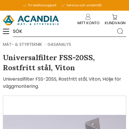
Fri telefonsupport
Service och underhåll
Meny
MITT KONTO
KUNDVAGN
MÄT- & STYRTEKNIK
GASANALYS
Universalfilter FSS-20SS,
Rostfritt stål, Viton
Universalfilter FSS-20SS, Rostfritt stål, Viton, Hölje för
väggmontering.