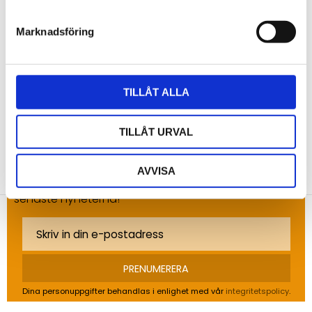
Marknadsföring
Bli den första att lämna ett omdöme.
TILLÅT ALLA
TILLÅT URVAL
NYHETSBREV
AVVISA
Anmäl dig till vårt nyhetsbrev och ta del av de
senaste nyheterna!
PRENUMERERA
Dina personuppgifter behandlas i enlighet med vår
integritetspolicy
.