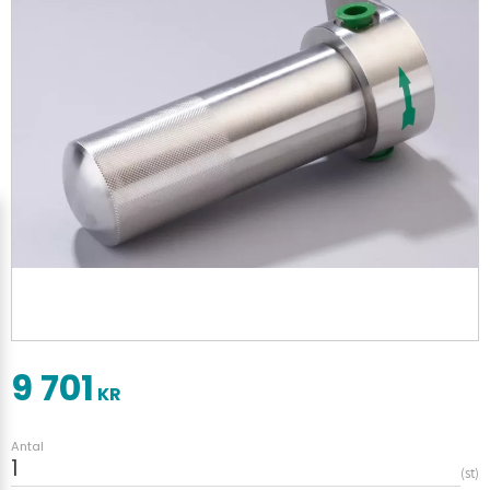
9 701
KR
Antal
st