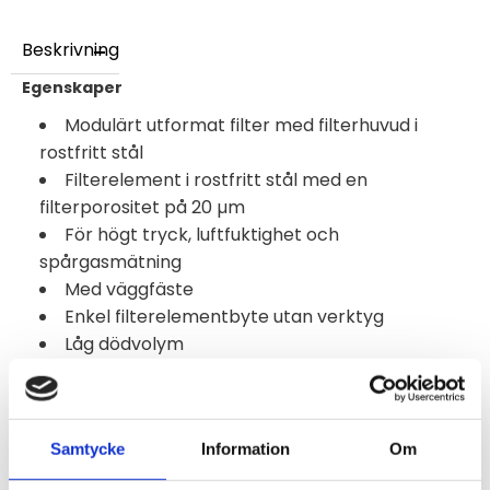
Beskrivning
Egenskaper
Modulärt utformat filter med filterhuvud i
rostfritt stål
Filterelement i rostfritt stål med en
filterporositet på 20 µm
För högt tryck, luftfuktighet och
spårgasmätning
Med väggfäste
Enkel filterelementbyte utan verktyg
Låg dödvolym
3 gängade gasanslutningar: G 1/4"
Provgas och omgivningstemperatur: max. +180
°C [+356 °F]
Samtycke
Information
Om
Material i provgasberörda delar: rostfritt stål,
Viton