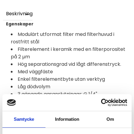
Beskrivning
Egenskaper
Modulärt utformat filter med filterhuvud i
rostfritt stål
Filterelement i keramik med en filterporositet
på 2 µm
Hög separationsgrad vid lågt differenstryck.
Med väggfäste
Enkel filterelementbyte utan verktyg
Låg dödvolym
3 gängade gasanslutningar: G 1/4"
Provgas och omgivningstemperatur: max. +180
°C [+356 °F]
Material i provgasberörda delar: rostfritt stål,
Samtycke
Information
Om
Viton