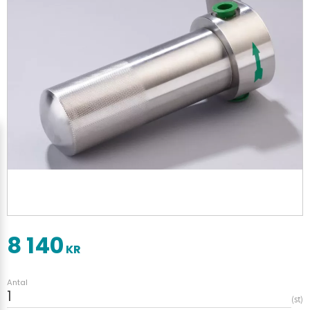
8 140
KR
Antal
st