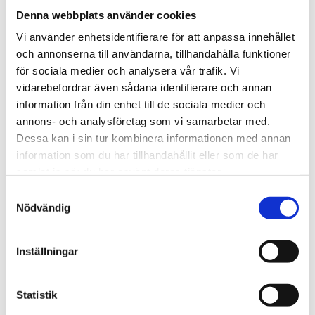
Information
Denna webbplats använder cookies
Universalfilter typ FSS-2K, helt tillverkat i rostfritt
Vi använder enhetsidentifierare för att anpassa innehållet
stål med trådnätselement av SS 316 L,
och annonserna till användarna, tillhandahålla funktioner
filterporositet: 2 µm, anslutning: G 1/4" invändig
för sociala medier och analysera vår trafik. Vi
gänga, material: rostfritt stål 316 Ti och 316, Viton,
vidarebefordrar även sådana identifierare och annan
keramik.
information från din enhet till de sociala medier och
annons- och analysföretag som vi samarbetar med.
Dessa kan i sin tur kombinera informationen med annan
STÄLL EN FRÅGA OM PRODUKTEN
information som du har tillhandahållit eller som de har
samlat in när du har använt deras tjänster.
Samtyckesval
Nödvändig
Omdömen
Inställningar
Du
Statistik