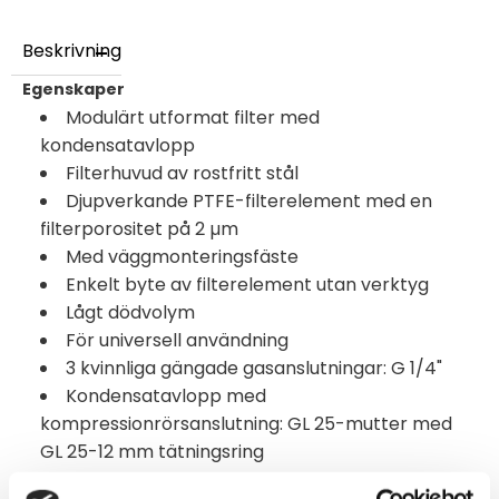
Beskrivning
Egenskaper
Modulärt utformat filter med
kondensatavlopp
Filterhuvud av rostfritt stål
Djupverkande PTFE-filterelement med en
filterporositet på 2 µm
Med väggmonteringsfäste
Enkelt byte av filterelement utan verktyg
Lågt dödvolym
För universell användning
3 kvinnliga gängade gasanslutningar: G 1/4"
Kondensatavlopp med
kompressionrörsanslutning: GL 25-mutter med
GL 25-12 mm tätningsring
Provgas och omgivningstemperatur: max. +180