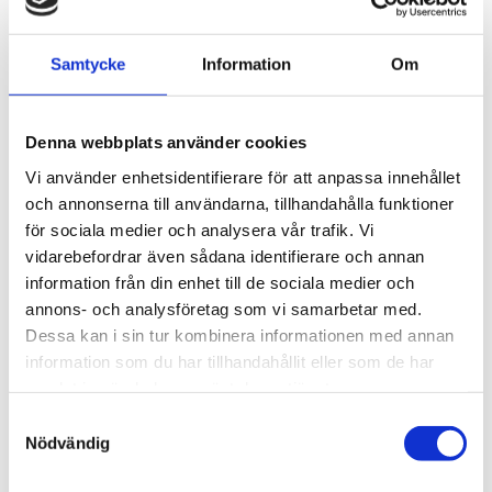
°C [+356 °F]
Material av provkontaktande delar: PTFE,
rostfritt stål, Viton®, glas
Samtycke
Information
Om
Tillämpningar
Denna webbplats använder cookies
Universella filter från M&C separerar på ett tillförlitligt
Vi använder enhetsidentifierare för att anpassa innehållet
sätt fasta ämnen, särskilt extremt fina partiklar, som
och annonserna till användarna, tillhandahålla funktioner
förekommer inom analytisk teknik vid gasfiltrering, med
för sociala medier och analysera vår trafik. Vi
hjälp av mycket fina, djupt verkande filterelement. Tack
vidarebefordrar även sådana identifierare och annan
vare sin universella design kan filtren också användas
information från din enhet till de sociala medier och
som separatorer (utan filterelement), vätskefilter eller,
annons- och analysföretag som vi samarbetar med.
med adsorptionspatroner, som ett adsorptionsfilter.
Dessa kan i sin tur kombinera informationen med annan
För omgivnings- eller medietemperaturer på upp till 180
information som du har tillhandahållit eller som de har
°C kan en version i rostfritt stål FSS eller FT-H-versionen
samlat in när du har använt deras tjänster.
erbjudas.
Samtyckesval
Nödvändig
STÄLL EN FRÅGA OM PRODUKTEN