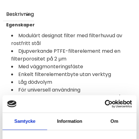
Beskrivning
Egenskaper
Modulärt designat filter med filterhuvud av
rostfritt stål
Djupverkande PTFE-filterelement med en
filterporositet på 2 µm
Med väggmonteringsfäste
Enkelt filterelementbyte utan verktyg
Låg dödvolym
För universell användning
3 invändiga gängade gasanslutningar: G 1/4"
Provgas och omgivningstemperatur: max. +180
°C [+356 °F]
Material i provgasberörda delar: PTFE, rostfritt
Samtycke
Information
Om
stål, Viton, glas
Information