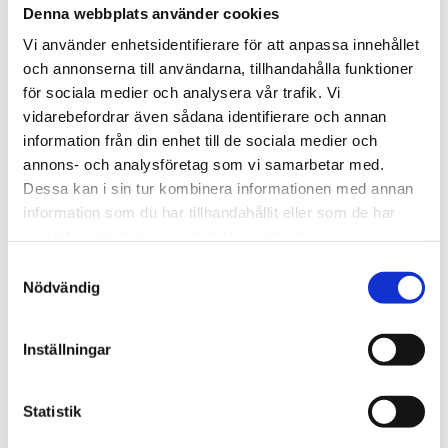
Denna webbplats använder cookies
Universalfilter typ FS-20T med filterhuvud och
Vi använder enhetsidentifierare för att anpassa innehållet
filterhållare av rostfritt stål och djupverkande
och annonserna till användarna, tillhandahålla funktioner
filterelement av PTFE, filterporositet: 20 µm,
för sociala medier och analysera vår trafik. Vi
anslutning: G 1/4" invändig gänga, material: rostfritt
vidarebefordrar även sådana identifierare och annan
stål 316 Ti, Viton, glas, PTFE.
information från din enhet till de sociala medier och
annons- och analysföretag som vi samarbetar med.
Dessa kan i sin tur kombinera informationen med annan
STÄLL EN FRÅGA OM PRODUKTEN
information som du har tillhandahållit eller som de har
samlat in när du har använt deras tjänster.
Samtyckesval
Nödvändig
Omdömen
Du
Inställningar
Statistik