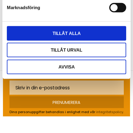
Marknadsföring
Bli den första att lämna ett omdöme.
TILLÅT ALLA
TILLÅT URVAL
NYHETSBREV
Anmäl dig till vårt nyhetsbrev och ta del av de
AVVISA
senaste nyheterna!
PRENUMERERA
Dina personuppgifter behandlas i enlighet med vår
integritetspolicy
.