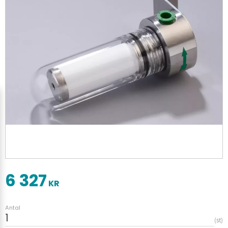
6 327
KR
Antal
st