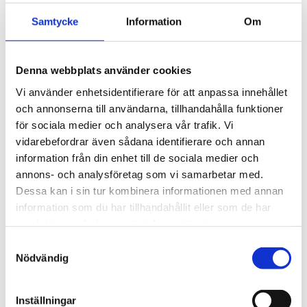
provet: PVDF, Viton®, glas, PTFE
Samtycke
Information
Om
Information
M&C universalfilter separerar pålitligt fasta ämnen,
särskilt extremt fina partiklar, som förekommer inom
Denna webbplats använder cookies
analytisk teknik vid gasfiltrering, med hjälp av mycket
Vi använder enhetsidentifierare för att anpassa innehållet
bra, djupt verkande filterelement. Tack vare sin
och annonserna till användarna, tillhandahålla funktioner
universella design kan filtren även användas som
för sociala medier och analysera vår trafik. Vi
separerare (utan filterelement), vätskefilter eller, med
vidarebefordrar även sådana identifierare och annan
adsorptionspatroner, som ett adsorptionsfilter. För
information från din enhet till de sociala medier och
omgivnings- eller medietemperaturer upp till 180 °C kan
annons- och analysföretag som vi samarbetar med.
en rostfri stålkonstruktion FSS eller FT-H-versionen
Dessa kan i sin tur kombinera informationen med annan
information som du har tillhandahållit eller som de har
erbjudas.
samlat in när du har använt deras tjänster.
Samtyckesval
STÄLL EN FRÅGA OM PRODUKTEN
Nödvändig
Inställningar