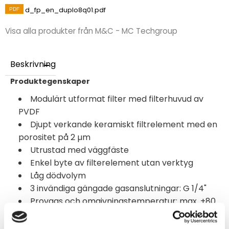
d_fp_en_duplo8q01.pdf
Visa alla produkter från M&C - MC Techgroup
Beskrivning
Produktegenskaper
Modulärt utformat filter med filterhuvud av
PVDF
Djupt verkande keramiskt filtrelement med en
porositet på 2 µm
Utrustad med väggfäste
Enkel byte av filterelement utan verktyg
Låg dödvolym
3 invändiga gängade gasanslutningar: G 1/4"
Provgas och omgivningstemperatur: max. +80
°C [+176 °F]
Material i de delar som kommer i kontakt med