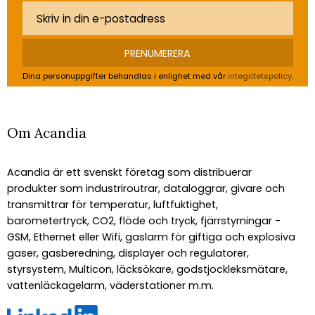
PRENUMERERA
Dina personuppgifter behandlas i enlighet med vår
integritetspolicy
.
Om Acandia
Acandia är ett svenskt företag som distribuerar
produkter som industriroutrar, dataloggrar, givare och
transmittrar för temperatur, luftfuktighet,
barometertryck, CO2, flöde och tryck, fjärrstyrningar -
GSM, Ethernet eller Wifi, gaslarm för giftiga och explosiva
gaser, gasberedning, displayer och regulatorer,
styrsystem, Multicon, läcksökare, godstjockleksmätare,
vattenläckagelarm, väderstationer m.m.