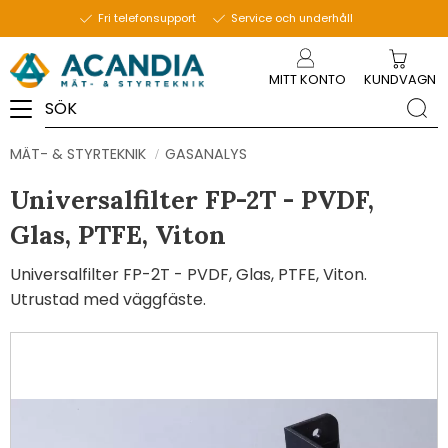
Fri telefonsupport
Service och underhåll
Meny
MITT KONTO
KUNDVAGN
MÄT- & STYRTEKNIK
GASANALYS
Universalfilter FP-2T - PVDF,
Glas, PTFE, Viton
Universalfilter FP-2T - PVDF, Glas, PTFE, Viton.
Utrustad med väggfäste.