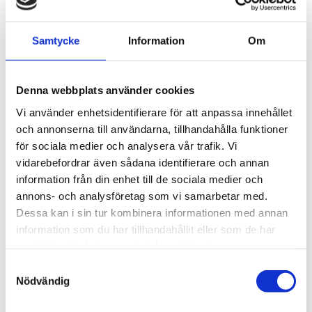
°C [+176 °F]
Material av provkontaktande delar: keramik,
PVDF, Viton®, glas, PTFE
Samtycke
Information
Om
Tillämpningar
Denna webbplats använder cookies
Universella filter från M&C separerar på ett tillförlitligt
Vi använder enhetsidentifierare för att anpassa innehållet
sätt fasta ämnen, särskilt extremt fina partiklar, som
och annonserna till användarna, tillhandahålla funktioner
förekommer inom analytisk teknik vid gasfiltrering, med
för sociala medier och analysera vår trafik. Vi
hjälp av mycket fina, djupt verkande filterelement. Tack
vidarebefordrar även sådana identifierare och annan
vare sin universella design kan filtren också användas
information från din enhet till de sociala medier och
som separatorer (utan filterelement), vätskefilter eller,
annons- och analysföretag som vi samarbetar med.
med adsorptionspatroner, som ett adsorptionsfilter.
Dessa kan i sin tur kombinera informationen med annan
För omgivnings- eller medietemperaturer på upp till 180
information som du har tillhandahållit eller som de har
°C kan en version i rostfritt stål FSS eller FT-H-versionen
samlat in när du har använt deras tjänster.
erbjudas.
Samtyckesval
Nödvändig
STÄLL EN FRÅGA OM PRODUKTEN