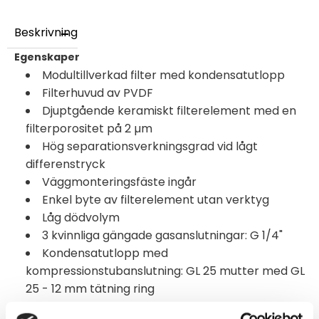
Beskrivning
Egenskaper
Modultillverkad filter med kondensatutlopp
Filterhuvud av PVDF
Djuptgående keramiskt filterelement med en
filterporositet på 2 µm
Hög separationsverkningsgrad vid lågt
differenstryck
Väggmonteringsfäste ingår
Enkel byte av filterelement utan verktyg
Låg dödvolym
3 kvinnliga gängade gasanslutningar: G 1/4"
Kondensatutlopp med
kompressionstubanslutning: GL 25 mutter med GL
25 - 12 mm tätning ring
Provgas och omgivningstemperatur: max. +80