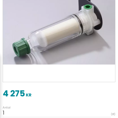
4 275
KR
Antal
st