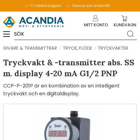
Fri telefonsupport
Service och underhåll
Meny
MITT KONTO
KUNDVAGN
GIVARE & TRANSMITTRAR
TRYCK, FLÖDE
TRYCKVAKTER
Tryckvakt & -transmitter abs. SS
m. display 4-20 mA G1/2 PNP
CCP-P-201P är en kombination av en intelligent
tryckvakt och en digitaldisplay.