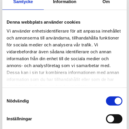
Samtycke
Information
Om
tryckvakt och en digital display, utformad för
universella tillämpningar inom maskinteknik och
andra industrier där ett spolsvetsat membran av
Denna webbplats använder cookies
rostfritt stål är nödvändigt. Detta kan exempelvis
Vi använder enhetsidentifierare för att anpassa innehållet
vara fallet vid högviskösa eller lätt förorenade
och annonserna till användarna, tillhandahålla funktioner
vätskor. För användning med högre
för sociala medier och analysera vår trafik. Vi
mediatemperatur finns valbart en kylfläns upp till
vidarebefordrar även sådana identifierare och annan
300°C.
information från din enhet till de sociala medier och
annons- och analysföretag som vi samarbetar med.
Dessa kan i sin tur kombinera informationen med annan
information som du har tillhandahållit eller som de har
samlat in när du har använt deras tjänster.
Specifikationer
Samtyckesval
Mätområde: 0...60 bar upp till 0...400 bar
Nödvändig
Utgångstyp: PNP, 4...20 mA 2-tråd, 4...20 mA 3-
tråd, 0...10V 3-tråd
Inställningar
Processtilkobling: G 1/2, G 3/4, G 1