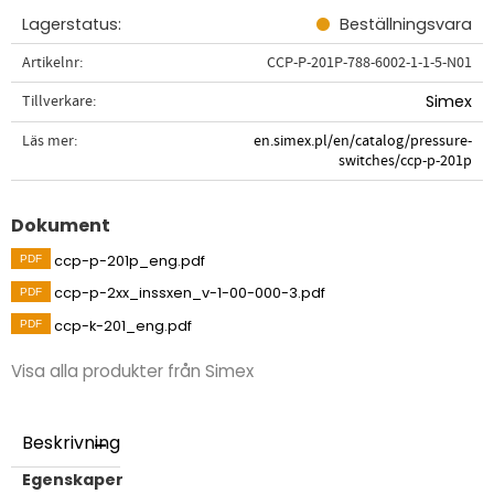
Lagerstatus
Beställningsvara
Artikelnr
CCP-P-201P-788-6002-1-1-5-N01
Tillverkare
Simex
Läs mer
en.simex.pl/en/catalog/pressure-
switches/ccp-p-201p
Dokument
ccp-p-201p_eng.pdf
ccp-p-2xx_inssxen_v-1-00-000-3.pdf
ccp-k-201_eng.pdf
Visa alla produkter från Simex
Beskrivning
Egenskaper