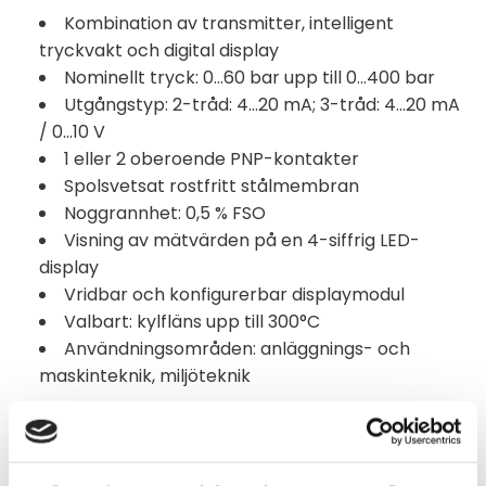
Kombination av transmitter, intelligent
tryckvakt och digital display
Nominellt tryck: 0...60 bar upp till 0...400 bar
Utgångstyp: 2-tråd: 4...20 mA; 3-tråd: 4...20 mA
/ 0...10 V
1 eller 2 oberoende PNP-kontakter
Spolsvetsat rostfritt stålmembran
Noggrannhet: 0,5 % FSO
Visning av mätvärden på en 4-siffrig LED-
display
Vridbar och konfigurerbar displaymodul
Valbart: kylfläns upp till 300°C
Användningsområden: anläggnings- och
maskinteknik, miljöteknik
Beskrivning
Den elektroniska tryckvakten CCP-P-201P är en
framgångsrik kombination av en intelligent