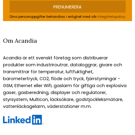
PRENUMERERA
Dina personuppgifter behandlas i enlighet med vår
integritetspolicy
.
Om Acandia
Acandia är ett svenskt företag som distribuerar
produkter som industriroutrar, dataloggrar, givare och
transmittrar för temperatur, luftfuktighet,
barometertryck, CO2, flöde och tryck, fjärrstyrningar -
GSM, Ethernet eller Wifi, gaslarm för giftiga och explosiva
gaser, gasberedning, displayer och regulatorer,
styrsystem, Multicon, läcksökare, godstjockleksmätare,
vattenläckagelarm, väderstationer m.m.