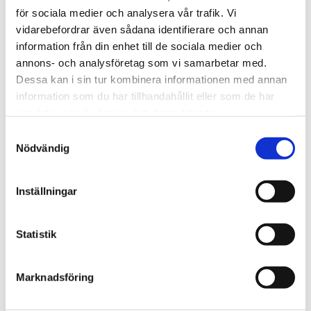
STÄLL EN FRÅGA OM PRODUKTEN
för sociala medier och analysera vår trafik. Vi
vidarebefordrar även sådana identifierare och annan
information från din enhet till de sociala medier och
Specifikationer
annons- och analysföretag som vi samarbetar med.
Dessa kan i sin tur kombinera informationen med annan
information som du har tillhandahållit eller som de har
Omdömen
samlat in när du har använt deras tjänster.
Samtyckesval
Du
Nödvändig
Inställningar
Statistik
Bli den första att lämna ett omdöme.
Marknadsföring