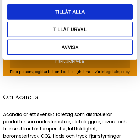
NYHETSBREV
TILLÅT ALLA
Anmäl dig till vårt nyhetsbrev och ta del av de
senaste nyheterna!
TILLÅT URVAL
AVVISA
PRENUMERERA
Dina personuppgifter behandlas i enlighet med vår
integritetspolicy
.
Om Acandia
Acandia är ett svenskt företag som distribuerar
produkter som industriroutrar, dataloggrar, givare och
transmittrar för temperatur, luftfuktighet,
barometertryck, CO2, flöde och tryck, fjärrstyrningar -