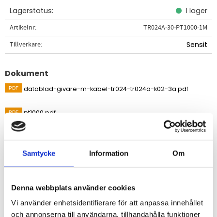
Lagerstatus
I lager
Artikelnr
TR024A-30-PT1000-1M
Tillverkare
Sensit
Dokument
datablad-givare-m-kabel-tr024-tr024a-k02-3a.pdf
pt1000.pdf
Visa alla produkter från Sensit
Samtycke
Information
Om
Beskrivning
Temperaturgivare med kabel för temperaturmätning i
Denna webbplats använder cookies
fasta material, gas eller vätska.
Vi använder enhetsidentifierare för att anpassa innehållet
och annonserna till användarna, tillhandahålla funktioner