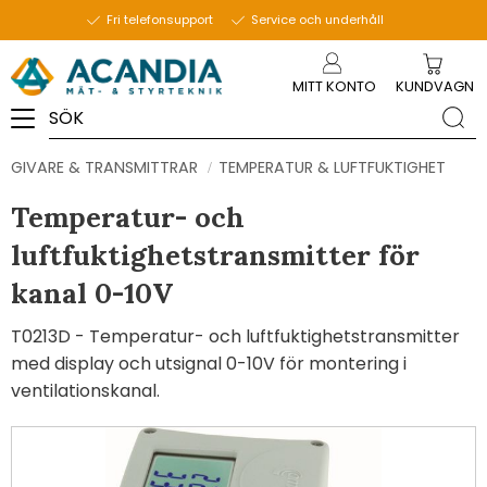
Fri telefonsupport
Service och underhåll
Meny
MITT KONTO
KUNDVAGN
GIVARE & TRANSMITTRAR
TEMPERATUR & LUFTFUKTIGHET
Temperatur- och
luftfuktighetstransmitter för
kanal 0-10V
T0213D - Temperatur- och luftfuktighetstransmitter
med display och utsignal 0-10V för montering i
ventilationskanal.