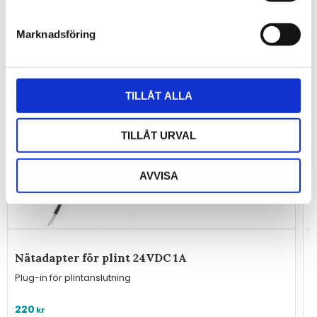
Marknadsföring
TILLÅT ALLA
TILLÅT URVAL
AVVISA
Nätadapter för plint 24VDC 1A
U
t
Plug-in för plintanslutning
S
a
220
kr