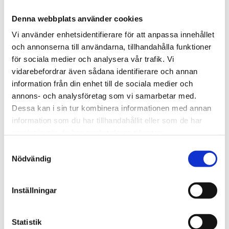
Denna webbplats använder cookies
Omdömen
Vi använder enhetsidentifierare för att anpassa innehållet
Du
och annonserna till användarna, tillhandahålla funktioner
för sociala medier och analysera vår trafik. Vi
vidarebefordrar även sådana identifierare och annan
information från din enhet till de sociala medier och
annons- och analysföretag som vi samarbetar med.
Dessa kan i sin tur kombinera informationen med annan
information som du har tillhandahållit eller som de har
Bli den första att lämna ett omdöme.
samlat in när du har använt deras tjänster.
Samtyckesval
Nödvändig
Inställningar
Statistik