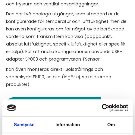
och frysrum och ventilationsanläggningar.
Den har två analoga utgångar, som standard är de
konfigurerade för temperatur och luftfuktighet men de
kan även konfigureras om för något av de beräknade
värdena som transmittern kan visa (daggpunkt,
absolut luftfuktighet, specifik luftfuktighet eller specifik
entalpi). För att ändra konfigurationen används USB-
adapter SP003 och programvaran TSensor.
Kan även monteras direkt i Solstrålnings och
väderskydd F8100, se bild (ingår ej, se relaterade
produkter).
STÄLL EN FRÅGA OM PRODUKTEN
Teknisk specifikation
Samtycke
Information
Om