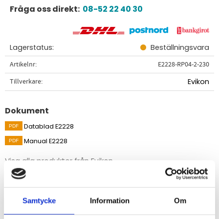
Fråga oss direkt:
08-52 22 40 30
Lagerstatus
Beställningsvara
Artikelnr
E2228-RP04-2-230
Tillverkare
Evikon
Dokument
Datablad E2228
Manual E2228
Visa alla produkter från Evikon
Beskrivning
Samtycke
Information
Om
Temperatur- och luftfuktighetstransmitter med extern