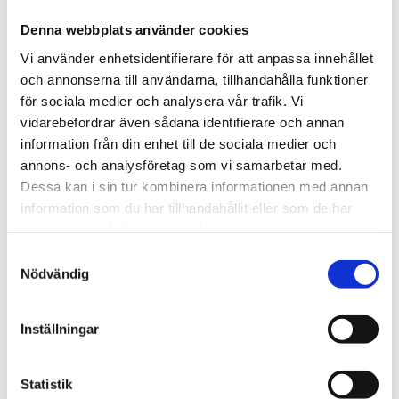
givare typ MINI på 2,5 eller 5 m kabel för övervakning
och/eller styrning av klimat i t.ex. industrilokaler, lager, kyl
Denna webbplats använder cookies
och frysrum eller utomhus.
Vi använder enhetsidentifierare för att anpassa innehållet
Utöver analog utgång har transmittern två
och annonserna till användarna, tillhandahålla funktioner
reläutgångar för styrning eller larm/status samt RS485
för sociala medier och analysera vår trafik. Vi
vidarebefordrar även sådana identifierare och annan
för kommunikation med överordnat system.
information från din enhet till de sociala medier och
annons- och analysföretag som vi samarbetar med.
STÄLL EN FRÅGA OM PRODUKTEN
Dessa kan i sin tur kombinera informationen med annan
information som du har tillhandahållit eller som de har
samlat in när du har använt deras tjänster.
Specifikationer
Versioner
Samtyckesval
Nödvändig
Omdömen
Inställningar
Du
Statistik