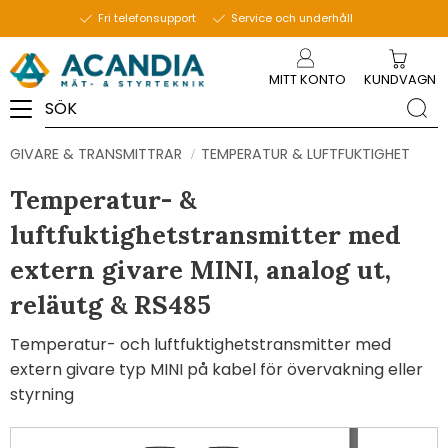
Fri telefonsupport
Service och underhåll
Meny
MITT KONTO
KUNDVAGN
GIVARE & TRANSMITTRAR
TEMPERATUR & LUFTFUKTIGHET
Temperatur- &
luftfuktighetstransmitter​ med
extern givare MINI, analog ut,
reläutg & RS485
Temperatur- och luftfuktighetstransmitter med
extern givare typ MINI på kabel för övervakning eller
styrning