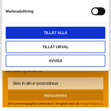
Marknadsföring
Bli den första att lämna ett omdöme.
TILLÅT ALLA
TILLÅT URVAL
NYHETSBREV
AVVISA
Anmäl dig till vårt nyhetsbrev och ta del av de
senaste nyheterna!
PRENUMERERA
Dina personuppgifter behandlas i enlighet med vår
integritetspolicy
.