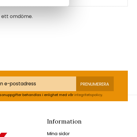
na ett omdöme.
PRENUMERERA
sonuppgifter behandlas i enlighet med vår
integritetspolicy
.
Information
Mina sidor