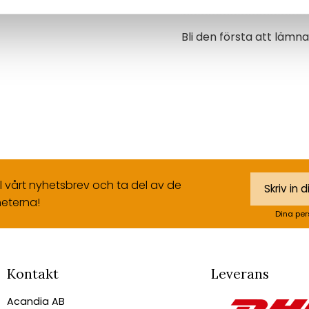
Bli den första att läm
ll vårt nyhetsbrev och ta del av de
eterna!
Dina per
Kontakt
Leverans
Acandia AB