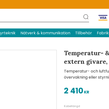
Produktens betyg
Baserat p
yrteknik
Nätverk & kommunikation
Tillbehör
Fabrik
Temperatur- &
extern givare,
Temperatur- och luftfu
övervakning eller styrn
2 410
KR
Kabellängd