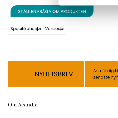
STÄLL EN FRÅGA OM PRODUKTEN
Specifikationer
Versioner
Anmäl dig ti
NYHETSBREV
senaste nyh
Om Acandia