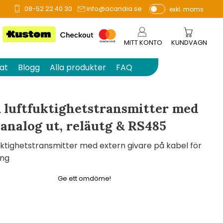
08-52 22 40 30
info@acandia.se
exkl. moms
å 0 betyg.
P
ri
s
MITT KONTO
KUNDVAGN
e
r
at
Blogg
Alla produkter
FAQ
vi
s
a
 luftfuktighetstransmitter​ med
s
 analog ut, reläutg & RS485
ktighetstransmitter med extern givare på kabel för
ing
Ge ett omdöme!