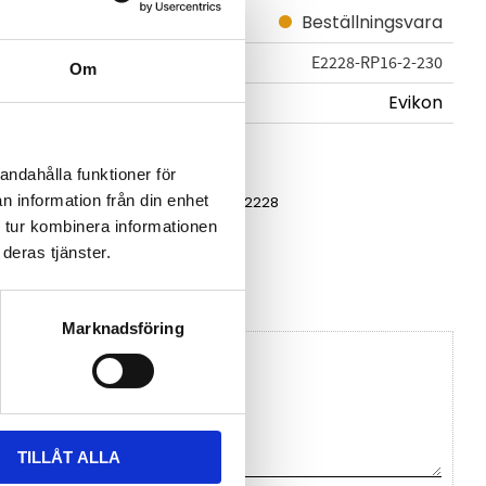
Beställningsvara
E2228-RP16-2-230
Om
Evikon
andahålla funktioner för
n information från din enhet
Datablad E2228
 tur kombinera informationen
deras tjänster.
vikon
Marknadsföring
TILLÅT ALLA