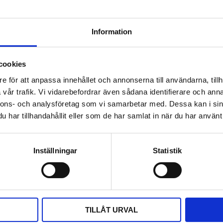
Lagerstatus
Artikelnr
Information
Tillverkare
cookies
Dokument
e för att anpassa innehållet och annonserna till användarna, tillh
vår trafik. Vi vidarebefordrar även sådana identifierare och anna
Manual E2228
nnons- och analysföretag som vi samarbetar med. Dessa kan i sin
har tillhandahållit eller som de har samlat in när du har använt 
Visa alla produkter från E
Omdömen
Inställningar
Statistik
vare på 2,5 eller 5 m kabel för
Du
ler, lager, kyl och frysrum eller
för styrning eller larm/status
TILLÅT URVAL
.